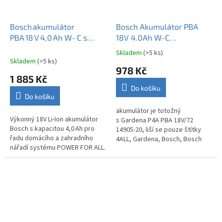
Bosch akumulátor
Bosch Akumulátor PBA
PBA 18 V 4,0 Ah W‑C s
18V 4.0Ah W-C
ukazatelem stavu nabití
1600A011T8 originál
Skladem
(>5 ks)
Průměrné
1607A351XF
Skladem
(>5 ks)
hodnocení
978 Kč
produktu
1 885 Kč
je
Do košíku
3,9
Do košíku
z
5
akumulátor je totožný
Výkonný 18V Li-Ion akumulátor
hvězdiček.
s Gardena P4A PBA 18V/72
Bosch s kapacitou 4,0 Ah pro
14905-20, liší se pouze štítky
řadu domácího a zahradního
4ALL, Gardena, Bosch, Bosch
nářadí systému POWER FOR ALL.
Akumulátor PBA 18V 4.0Ah W-C
Inovovaný model s ukazatelem
1600A011T8 originál
stavu nabití