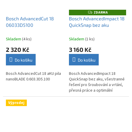
ZDARMA
Z
D
Bosch AdvancedCut 18
Bosch AdvancedImpact 18
A
06033D5100
QuickSnap bez aku
R
M
A
Skladem
(4 ks)
Skladem
(1 ks)
2 320 Kč
3 160 Kč
Do košíku
Do košíku
Bosch AdvancedCut 18 aKU pila
Bosch AdvancedImpact 18
nanoBLADE 0.603.3D5.100
QuickSnap bez aku, všestranné
řešení pro šroubování a vrtání,
přesná práce a optimální
flexibilita v těžko přístupných
místech
Výprodej