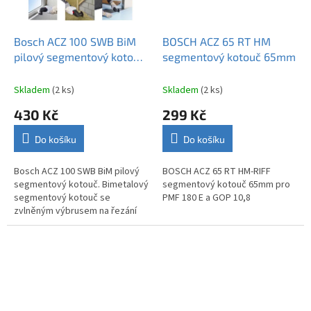
Bosch ACZ 100 SWB BiM
BOSCH ACZ 65 RT HM
pilový segmentový kotouč
segmentový kotouč 65mm
100mm
Skladem
(2 ks)
Skladem
(2 ks)
430 Kč
299 Kč
Do košíku
Do košíku
Bosch ACZ 100 SWB BiM pilový
BOSCH ACZ 65 RT HM-RIFF
segmentový kotouč. Bimetalový
segmentový kotouč 65mm pro
segmentový kotouč se
PMF 180 E a GOP 10,8
zvlněným výbrusem na řezání
měkkých materiálů, například
izolačních desek