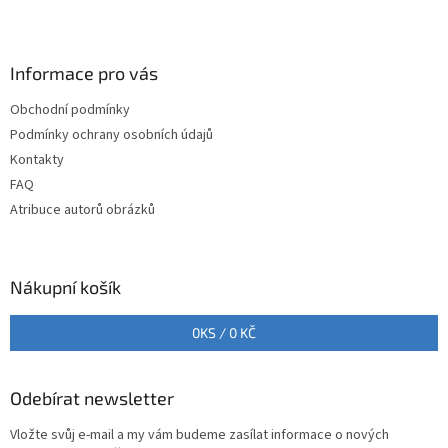
v
Z
a
á
c
á
n
í
p
í
p
a
Informace pro vás
r
t
v
Obchodní podmínky
í
k
Podmínky ochrany osobních údajů
y
v
Kontakty
ý
FAQ
p
Atribuce autorů obrázků
i
s
u
Nákupní košík
0
KS /
0 KČ
Odebírat newsletter
Vložte svůj e-mail a my vám budeme zasílat informace o nových