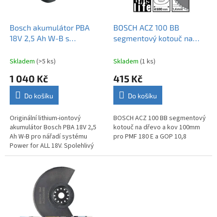
r
u
o
k
d
t
Bosch akumulátor PBA
BOSCH ACZ 100 BB
u
ů
18V 2,5 Ah W-B s
segmentový kotouč na
k
ukazatelem stavu nabití
dřevo a kov 100mm
t
1600A005B0
Skladem
(>5 ks)
Skladem
(1 ks)
ů
1 040 Kč
415 Kč
Do košíku
Do košíku
Originální lithium-iontový
BOSCH ACZ 100 BB segmentový
akumulátor Bosch PBA 18V 2,5
kotouč na dřevo a kov 100mm
Ah W-B pro nářadí systému
pro PMF 180 E a GOP 10,8
Power for ALL 18V. Spolehlivý
výkon, dlouhá životnost a
kompatibilita s širokou škálou
aku...