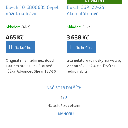
ZDARMA
Z
D
Bosch F016800605 Čepel
Bosch GGP 12V-25
A
nůžek na trávu
Akumulátorové
R
M
zahradnické nůžky 12V bez
A
AKU 06008D8101
Skladem
(4 ks)
Skladem
(3 ks)
465 Kč
3 638 Kč
Do košíku
Do košíku
Originální náhradní nůž Bosch
akumulátorové nůžky na větve,
100 mm pro akumulátorové
vinnou révu, až 4 500 řezů na
nůžky AdvancedShear 18V-10
jedno nabití
NAČÍST 18 DALŠÍCH
S
1
3
t
O
r
41
položek celkem
v
á
l
NAHORU
n
á
k
d
o