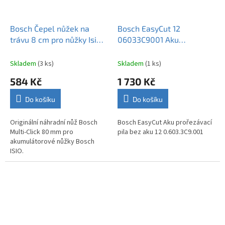
Bosch Čepel nůžek na
Bosch EasyCut 12
trávu 8 cm pro nůžky Isio
06033C9001 Aku
F016800616
prořezávací pila bez aku
Skladem
(3 ks)
Skladem
(1 ks)
584 Kč
1 730 Kč
Do košíku
Do košíku
Originální náhradní nůž Bosch
Bosch EasyCut Aku prořezávací
Multi-Click 80 mm pro
pila bez aku 12 0.603.3C9.001
akumulátorové nůžky Bosch
ISIO.