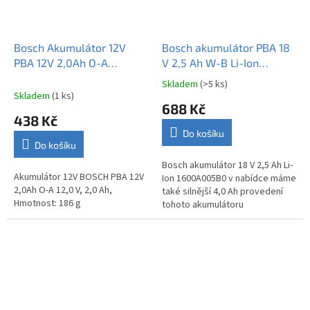
Bosch Akumulátor 12V
Bosch akumulátor PBA 18
PBA 12V 2,0Ah O-A
V 2,5 Ah W-B Li-Ion
1600A02N79
1600A005B0 originál
Skladem
(>5 ks)
Průměrné
Skladem
(1 ks)
hodnocení
688 Kč
produktu
438 Kč
je
Do košíku
4,7
Do košíku
z
5
Bosch akumulátor 18 V 2,5 Ah Li-
Akumulátor 12V BOSCH PBA 12V
hvězdiček.
Ion 1600A005B0 v nabídce máme
2,0Ah O-A 12,0 V, 2,0 Ah,
také silnější 4,0 Ah provedení
Hmotnost: 186 g
tohoto akumulátoru