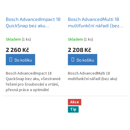
Bosch AdvancedImpact 18
Bosch AdvancedMulti 18
QuickSnap bez aku
multifunkční nářadí (bez
ROZBALENO
aku)
Skladem
(1 ks)
Skladem
(1 ks)
2 260 Kč
2 208 Kč
Do košíku
Do košíku
Bosch AdvancedImpact 18
Bosch AdvancedMulti 18
QuickSnap bez aku, všestranné
multifunkční nářadí (bez aku)
řešení pro šroubování a vrtání,
přesná práce a optimální
flexibilita v těžko přístupných
místech ROZBALENO
Akce
Tip