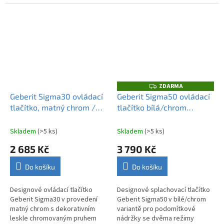
podomítkové nádržky Geberit
nádržky Geberit Sigma –
Sigma.
estetické a úsporné řešení
splachování.
ZDARMA
Z
D
Geberit Sigma30 ovládací
Geberit Sigma50 ovládací
A
tlačítko, matný chrom /
tlačítko bílá/chrom
R
M
lesklý chrom 115.883.JQ.1
115.788.11.2
A
Skladem
(>5 ks)
Skladem
(>5 ks)
2 685 Kč
3 790 Kč
Do košíku
Do košíku
Designové ovládací tlačítko
Designové splachovací tlačítko
Geberit Sigma30 v provedení
Geberit Sigma50 v bílé/chrom
matný chrom s dekorativním
variantě pro podomítkové
leskle chromovaným pruhem
nádržky se dvěma režimy