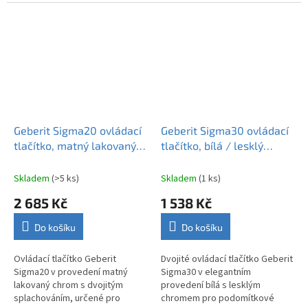
Sigma – moderní vzhled a
nádržky Geberit Sigma –
úsporný provoz.
odolné, elegantní a úsporné
řešení.
Geberit Sigma20 ovládací
Geberit Sigma30 ovládací
tlačítko, matný lakovaný
tlačítko, bílá / lesklý
chrom 115.883.JQ.1
chrom 115.883.KJ.1
Skladem
(>5 ks)
Skladem
(1 ks)
2 685 Kč
1 538 Kč
Do košíku
Do košíku
Ovládací tlačítko Geberit
Dvojité ovládací tlačítko Geberit
Sigma20 v provedení matný
Sigma30 v elegantním
lakovaný chrom s dvojitým
provedení bílá s lesklým
splachováním, určené pro
chromem pro podomítkové