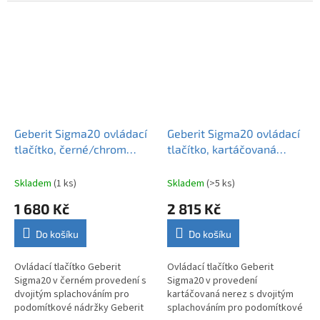
podomítkových nádržek Sigma.
Geberit Sigma20 ovládací
Geberit Sigma20 ovládací
tlačítko, černé/chrom
tlačítko, kartáčovaná
115.882.KM.1
nerez 115.882.SN.1
Skladem
(1 ks)
Skladem
(>5 ks)
1 680 Kč
2 815 Kč
Do košíku
Do košíku
Ovládací tlačítko Geberit
Ovládací tlačítko Geberit
Sigma20 v černém provedení s
Sigma20 v provedení
dvojitým splachováním pro
kartáčovaná nerez s dvojitým
podomítkové nádržky Geberit
splachováním pro podomítkové