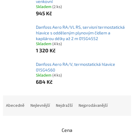
venkovní
Skladem
(2 ks)
945 Kč
Danfoss Aero RA/VL RS, servisní termostatická
hlavice s odděleným plynovým čidlem a
kapilárou délky až 2 m 015G4552
Skladem
(4 ks)
1 320 Kč
Danfoss Aero RA/V, termostatická hlavice
015G4560
Skladem
(4 ks)
684 Kč
Ř
a
Abecedně
Nejlevnější
Nejdražší
Nejprodávanější
z
e
n
Cena
í