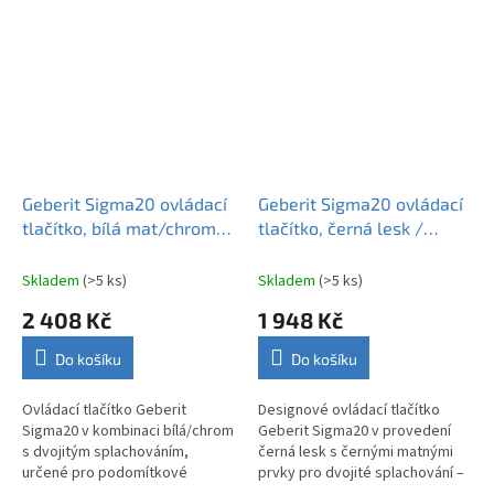
podomítkovými nádržkami
Geberit.
Geberit Sigma20 ovládací
Geberit Sigma20 ovládací
tlačítko, bílá mat/chrom
tlačítko, černá lesk /
115.882.JT.1
černá mat 115.882.DW.1
Skladem
(>5 ks)
Skladem
(>5 ks)
2 408 Kč
1 948 Kč
Do košíku
Do košíku
Ovládací tlačítko Geberit
Designové ovládací tlačítko
Sigma20 v kombinaci bílá/chrom
Geberit Sigma20 v provedení
s dvojitým splachováním,
černá lesk s černými matnými
určené pro podomítkové
prvky pro dvojité splachování –
nádržky Geberit Sigma.
elegantní doplněk