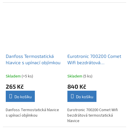
kapilárou do 2 m pro starší
ventily Danfoss RA/VL.
Danfoss Termostatická
Eurotronic 700200 Comet
hlavice s upínací objímkou
Wifi bezdrátová
termostatická hlavice
Skladem
(>5 ks)
Skladem
(5 ks)
265 Kč
840 Kč
Do košíku
Do košíku
Danfoss Termostatická hlavice
Eurotronic 700200 Comet Wifi
s upínací objímkou
bezdrátová termostatická
hlavice