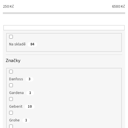
p
250
Kč
6580
Kč
r
o
d
u
k
t
Na skladě
84
ů
Značky
Danfoss
3
Gardena
1
Geberit
10
Grohe
1