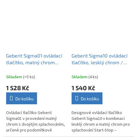
Geberit Sigma.
Geberit Sigma01 ovládací
Geberit Sigma10 ovládací
tlačítko, matný chrom
tlačítko, lesklý chrom /
115.770.JQ.5
matný chrom 115.758.KH.5
Skladem
(>5 ks)
Skladem
(4 ks)
1 528 Kč
1 540 Kč
Do košíku
Do košíku
Ovládací tlačítko Geberit
Designové ovládací tlačítko
Sigma01 v provedení matný
Geberit Sigma10 v kombinaci
chrom s dvojitým splachováním,
lesklý chrom a matný chrom pro
určené pro podomítkové
splachování Start‑Stop –
nádržky Geberit Sigma.
vhodné pro instalaci s