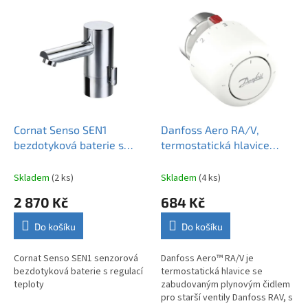
V
ý
p
i
s
p
r
o
d
Cornat Senso SEN1
Danfoss Aero RA/V,
u
bezdotyková baterie s
termostatická hlavice
k
regulací teploty
015G4560
t
Skladem
(2 ks)
Skladem
(4 ks)
ů
2 870 Kč
684 Kč
Do košíku
Do košíku
Cornat Senso SEN1 senzorová
Danfoss Aero™ RA/V je
bezdotyková baterie s regulací
termostatická hlavice se
teploty
zabudovaným plynovým čidlem
pro starší ventily Danfoss RAV, s