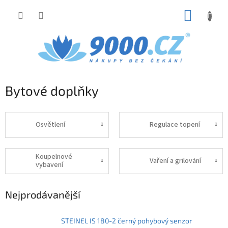
Přejít
NÁKUP
na
obsah
KOŠÍK
Bytové doplňky
Osvětlení
Regulace topení
Koupelnové
Vaření a grilování
vybavení
Nejprodávanější
STEINEL IS 180-2 černý pohybový senzor