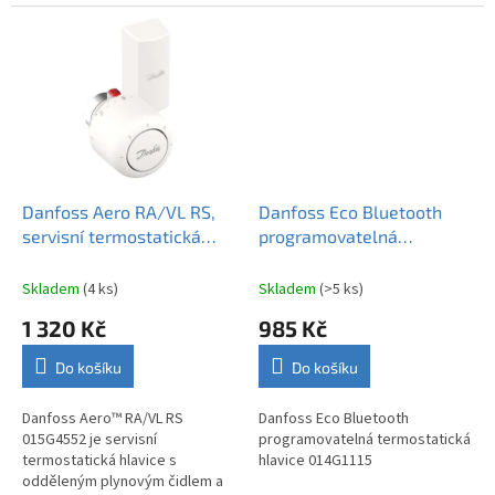
regulací 7–28 °C.
Danfoss Aero RA/VL RS,
Danfoss Eco Bluetooth
servisní termostatická
programovatelná
hlavice s odděleným
termostatická hlavice
plynovým čidlem a
014G1115
Skladem
(4 ks)
Skladem
(>5 ks)
kapilárou délky až 2 m
1 320 Kč
985 Kč
015G4552
Do košíku
Do košíku
Danfoss Aero™ RA/VL RS
Danfoss Eco Bluetooth
015G4552 je servisní
programovatelná termostatická
termostatická hlavice s
hlavice 014G1115
odděleným plynovým čidlem a