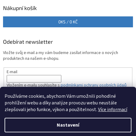
Nákupní košík
0
KS /
0 KČ
Odebírat newsletter
Vložte svůj e-mail a my vám budeme zasílat informace o nových
produktech na našem e-shopu.
E-mail
Vložením e-mailu souhlasíte s
podmínkami ochrany osobních údajů
Používáme cookies, abychom Vám umožnili pohodlné
PŘIHLÁSIT SE
prohlížení webu a díky analýze provozu webu neustále
zlepšovali jeho funkce, výkon a použitelnost.
Více informací
Nastavení
Vytvořil Shoptet
| Anque Media