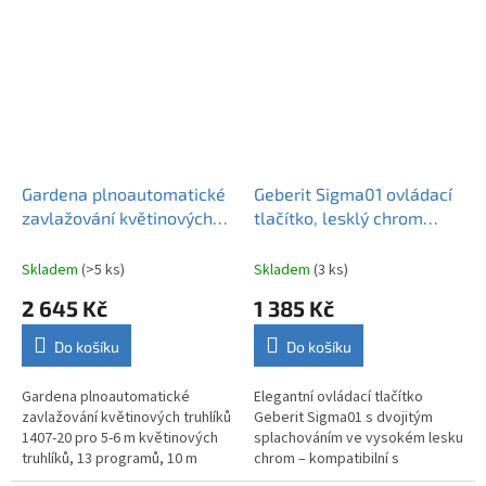
Gardena plnoautomatické
Geberit Sigma01 ovládací
zavlažování květinových
tlačítko, lesklý chrom
truhlíků 1407-20
115.770.21.5
Skladem
(>5 ks)
Skladem
(3 ks)
2 645 Kč
1 385 Kč
Do košíku
Do košíku
Gardena plnoautomatické
Elegantní ovládací tlačítko
zavlažování květinových truhlíků
Geberit Sigma01 s dvojitým
1407-20 pro 5-6 m květinových
splachováním ve vysokém lesku
truhlíků, 13 programů, 10 m
chrom – kompatibilní s
hadice, kapače
podomítkovými nádržkami