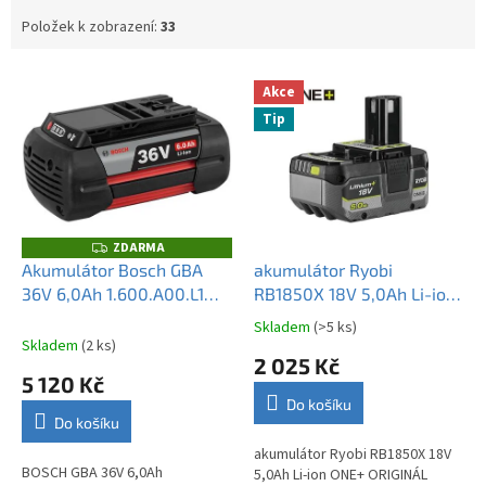
Položek k zobrazení:
33
V
Akce
ý
Tip
p
i
s
p
r
o
ZDARMA
Z
D
d
Akumulátor Bosch GBA
akumulátor Ryobi
A
u
36V 6,0Ah 1.600.A00.L1M
RB1850X 18V 5,0Ah Li-ion
R
M
k
originál
ONE+ ORIGINÁL
A
Skladem
(>5 ks)
Průměrné
t
Skladem
(2 ks)
hodnocení
2 025 Kč
ů
produktu
5 120 Kč
je
Do košíku
5,0
Do košíku
z
5
akumulátor Ryobi RB1850X 18V
BOSCH GBA 36V 6,0Ah
hvězdiček.
5,0Ah Li-ion ONE+ ORIGINÁL