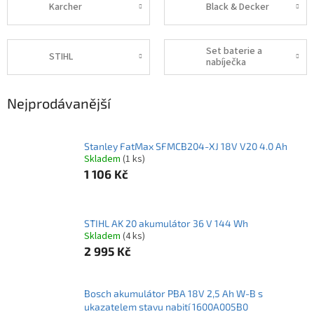
Karcher
Black & Decker
Set baterie a
STIHL
nabíječka
Nejprodávanější
Stanley FatMax SFMCB204-XJ 18V V20 4.0 Ah
Skladem
(1 ks)
1 106 Kč
STIHL AK 20 akumulátor 36 V 144 Wh
Skladem
(4 ks)
2 995 Kč
Bosch akumulátor PBA 18V 2,5 Ah W-B s
ukazatelem stavu nabití 1600A005B0