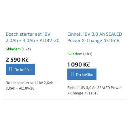
Bosch starter set 18V
Einhell 18V 3,0 Ah SEALED
2,0Ah + 3,0Ah + AL18V-20
Power X-Change 4511618
Skladem
(1 ks)
Průměrné
Skladem
(3 ks)
hodnocení
2 590 Kč
produktu
1 090 Kč
je
Do košíku
5,0
Do košíku
z
5
Bosch starter set 18V 2,0Ah +
Einhell 18V 3,0 Ah SEALED Power
hvězdiček.
3,0Ah + AL18V-20
X-Change 4511618