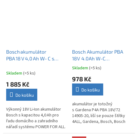
Bosch akumulátor
Bosch Akumulátor PBA
PBA 18 V 4,0 Ah W‑C s
18V 4.0Ah W-C
ukazatelem stavu nabití
1600A011T8 originál
Skladem
(>5 ks)
Průměrné
1607A351XF
Skladem
(>5 ks)
hodnocení
978 Kč
produktu
1 885 Kč
je
Do košíku
3,9
Do košíku
z
5
akumulátor je totožný
Výkonný 18V Li-Ion akumulátor
hvězdiček.
s Gardena P4A PBA 18V/72
Bosch s kapacitou 4,0 Ah pro
14905-20, liší se pouze štítky
řadu domácího a zahradního
4ALL, Gardena, Bosch, Bosch
nářadí systému POWER FOR ALL.
Akumulátor PBA 18V 4.0Ah W-C
Inovovaný model s ukazatelem
1600A011T8 originál