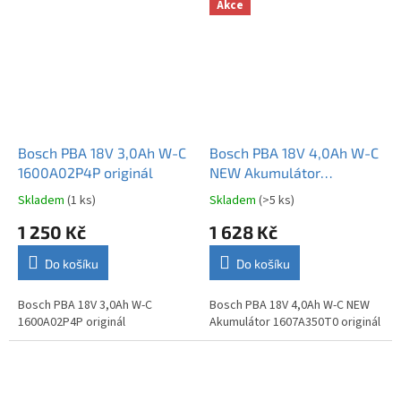
stavu nabití
Akce
Bosch PBA 18V 3,0Ah W-C
Bosch PBA 18V 4,0Ah W-C
1600A02P4P originál
NEW Akumulátor
1607A350T0
Skladem
(1 ks)
Skladem
(>5 ks)
Průměrné
Průměrné
hodnocení
hodnocení
1 250 Kč
1 628 Kč
produktu
produktu
je
je
Do košíku
Do košíku
5,0
5,0
z
z
5
5
Bosch PBA 18V 3,0Ah W-C
Bosch PBA 18V 4,0Ah W-C NEW
hvězdiček.
hvězdiček.
1600A02P4P originál
Akumulátor 1607A350T0 originál