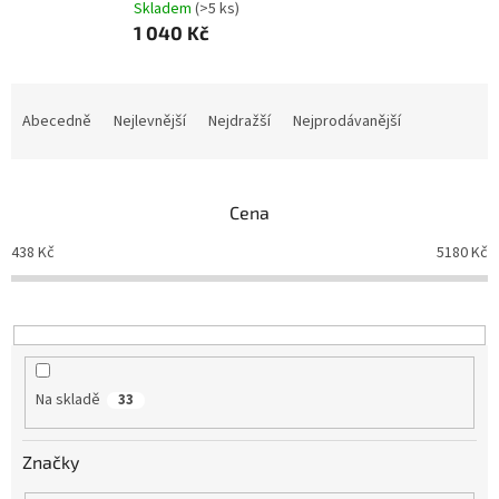
Skladem
(>5 ks)
1 040 Kč
Ř
a
Abecedně
Nejlevnější
Nejdražší
Nejprodávanější
z
e
n
Cena
í
p
438
Kč
5180
Kč
r
o
d
u
k
t
Na skladě
33
ů
Značky