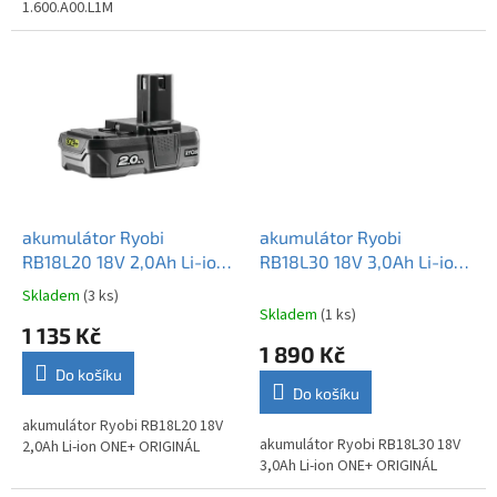
1.600.A00.L1M
akumulátor Ryobi
akumulátor Ryobi
RB18L20 18V 2,0Ah Li-ion
RB18L30 18V 3,0Ah Li-ion
ONE+ ORIGINÁL
ONE+ ORIGINÁL
Skladem
(3 ks)
Průměrné
Skladem
(1 ks)
hodnocení
1 135 Kč
produktu
1 890 Kč
je
Do košíku
5,0
Do košíku
z
5
akumulátor Ryobi RB18L20 18V
akumulátor Ryobi RB18L30 18V
hvězdiček.
2,0Ah Li-ion ONE+ ORIGINÁL
3,0Ah Li-ion ONE+ ORIGINÁL