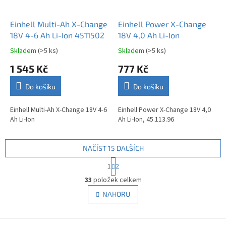
Einhell Multi-Ah X-Change
Einhell Power X-Change
18V 4-6 Ah Li-Ion 4511502
18V 4,0 Ah Li-Ion
Skladem
(>5 ks)
Skladem
(>5 ks)
Průměrné
Průměrné
hodnocení
hodnocení
1 545 Kč
777 Kč
produktu
produktu
je
je
Do košíku
Do košíku
4,5
3,3
z
z
5
5
Einhell Multi-Ah X-Change 18V 4-6
Einhell Power X-Change 18V 4,0
hvězdiček.
hvězdiček.
Ah Li-Ion
Ah Li-Ion, 45.113.96
NAČÍST 15 DALŠÍCH
S
1
2
t
O
r
33
položek celkem
v
á
l
NAHORU
n
á
k
d
o
v
Z
a