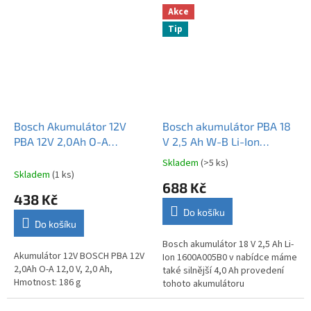
kompatibilita s širokou škálou
Akce
aku...
Tip
Bosch Akumulátor 12V
Bosch akumulátor PBA 18
PBA 12V 2,0Ah O-A
V 2,5 Ah W-B Li-Ion
1600A02N79
1600A005B0 originál
Skladem
(>5 ks)
Průměrné
Skladem
(1 ks)
hodnocení
688 Kč
produktu
438 Kč
je
Do košíku
4,7
Do košíku
z
5
Bosch akumulátor 18 V 2,5 Ah Li-
Akumulátor 12V BOSCH PBA 12V
hvězdiček.
Ion 1600A005B0 v nabídce máme
2,0Ah O-A 12,0 V, 2,0 Ah,
také silnější 4,0 Ah provedení
Hmotnost: 186 g
tohoto akumulátoru