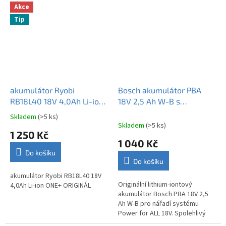
Akce
Tip
akumulátor Ryobi
Bosch akumulátor PBA
RB18L40 18V 4,0Ah Li-ion
18V 2,5 Ah W-B s
ONE+ ORIGINÁL
ukazatelem stavu nabití
Skladem
(>5 ks)
Průměrné
1600A005B0
Skladem
(>5 ks)
hodnocení
1 250 Kč
produktu
1 040 Kč
je
Do košíku
3,0
Do košíku
z
5
akumulátor Ryobi RB18L40 18V
Originální lithium-iontový
hvězdiček.
4,0Ah Li-ion ONE+ ORIGINÁL
akumulátor Bosch PBA 18V 2,5
Ah W-B pro nářadí systému
Power for ALL 18V. Spolehlivý
výkon, dlouhá životnost a