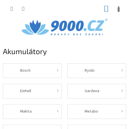
Přejít
NÁKUP
na
obsah
KOŠÍK
Akumulátory
Bosch
Ryobi
Einhell
Gardena
Makita
Metabo