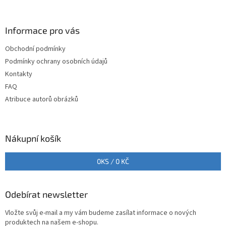
á
c
á
n
í
p
í
p
a
Informace pro vás
r
t
v
Obchodní podmínky
í
k
Podmínky ochrany osobních údajů
y
v
Kontakty
ý
FAQ
p
Atribuce autorů obrázků
i
s
u
Nákupní košík
0
KS /
0 KČ
Odebírat newsletter
Vložte svůj e-mail a my vám budeme zasílat informace o nových
produktech na našem e-shopu.