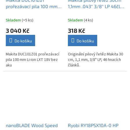
A
prořezávací pila 100 mm
1,1mm .043" 3/8" LP 46čl
R
M
Li-ion LXT 18V
191H01-8
A
Skladem
(>5 ks)
Skladem
(4 ks)
3 040 Kč
318 Kč
Do košíku
Do košíku
Makita DUC101Z01 prořezávací
Originální pilový řetěz Makita 30
pila 100 mm Li-ion LXT 18V bez
cm, 1,1 mm, 3/8" LP, 46 hnacích
aku
článků.
nanoBLADE Wood Speed
Ryobi RY18PSX10A-0 HP