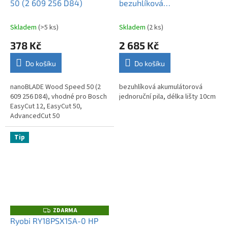
50 (2 609 256 D84)
bezuhlíková
akumulátorová jednoruční
pila, délka lišty 10cm
Skladem
(>5 ks)
Skladem
(2 ks)
378 Kč
2 685 Kč
Do košíku
Do košíku
nanoBLADE Wood Speed 50 (2
bezuhlíková akumulátorová
609 256 D84), vhodné pro Bosch
jednoruční pila, délka lišty 10cm
EasyCut 12, EasyCut 50,
AdvancedCut 50
Tip
ZDARMA
Z
D
Ryobi RY18PSX15A-0 HP
A