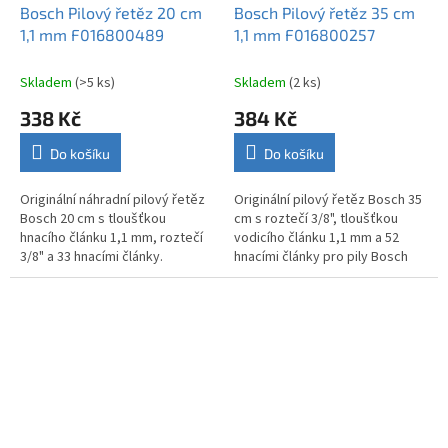
Bosch Pilový řetěz 20 cm
Bosch Pilový řetěz 35 cm
1,1 mm F016800489
1,1 mm F016800257
Skladem
(>5 ks)
Skladem
(2 ks)
338 Kč
384 Kč
Do košíku
Do košíku
Originální náhradní pilový řetěz
Originální pilový řetěz Bosch 35
Bosch 20 cm s tloušťkou
cm s roztečí 3/8", tloušťkou
hnacího článku 1,1 mm, roztečí
vodicího článku 1,1 mm a 52
3/8" a 33 hnacími články.
hnacími články pro pily Bosch
AKE.