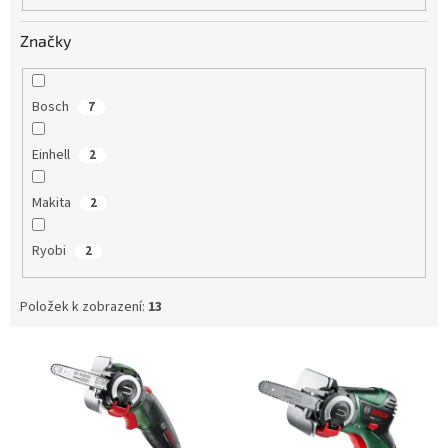
Značky
Bosch
7
Einhell
2
Makita
2
Ryobi
2
Položek k zobrazení:
13
V
ý
p
i
s