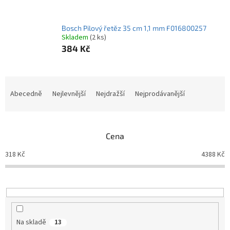
Bosch Pilový řetěz 35 cm 1,1 mm F016800257
Skladem
(2 ks)
384 Kč
Ř
a
Abecedně
Nejlevnější
Nejdražší
Nejprodávanější
z
e
n
Cena
í
p
318
Kč
4388
Kč
r
o
d
u
k
t
Na skladě
13
ů