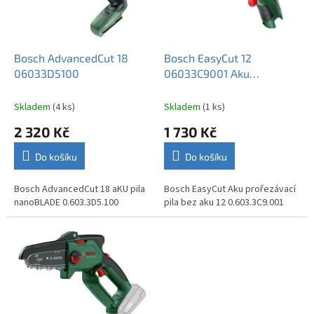
p
r
o
d
Bosch AdvancedCut 18
Bosch EasyCut 12
u
06033D5100
06033C9001 Aku
k
prořezávací pila bez aku
t
Skladem
(4 ks)
Skladem
(1 ks)
ů
2 320 Kč
1 730 Kč
Do košíku
Do košíku
Bosch AdvancedCut 18 aKU pila
Bosch EasyCut Aku prořezávací
nanoBLADE 0.603.3D5.100
pila bez aku 12 0.603.3C9.001