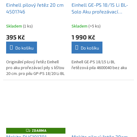
Einhell pilový řetěz 20 cm
Einhell GE-PS 18/15 Li BL-
4501746
Solo Aku prořezávací
řetězová pila 4600040
Skladem
(1 ks)
Skladem
(>5 ks)
395 Kč
1 990 Kč
Do košíku
Do košíku
Originální pilový řetěz Einhell
Einhell GE-PS 18/15 Li BL
pro aku prořezávací pily s lištou
řetězová pila 4600040 bez aku
20 cm. pro pilu GP-PS 18/20 Li BL
ZDARMA
Z
D
Makita DUC101Z01
Makita pilový řetěz 30cm