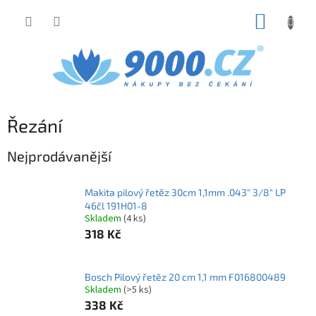
Přejít
NÁKUP
na
obsah
KOŠÍK
Řezání
Nejprodávanější
Makita pilový řetěz 30cm 1,1mm .043" 3/8" LP
46čl 191H01-8
Skladem
(4 ks)
318 Kč
Bosch Pilový řetěz 20 cm 1,1 mm F016800489
Skladem
(>5 ks)
338 Kč