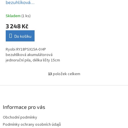
bezuhlíková
R
M
akumulátorová jednoruční
A
pila, délka lišty 15cm
Skladem
(1 ks)
3 248 Kč
Do košíku
Ryobi RY18PSX15A-0 HP
bezuhlíková akumulátorová
jednoruční pila, délka lišty 15cm
13
položek celkem
O
v
l
Z
á
á
d
p
a
a
Informace pro vás
c
t
í
Obchodní podmínky
í
p
Podmínky ochrany osobních údajů
r