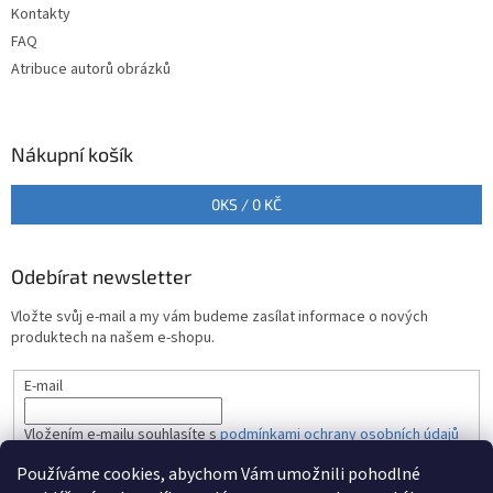
v
Kontakty
k
FAQ
y
Atribuce autorů obrázků
v
ý
p
i
Nákupní košík
s
u
0
KS /
0 KČ
Odebírat newsletter
Vložte svůj e-mail a my vám budeme zasílat informace o nových
produktech na našem e-shopu.
E-mail
Vložením e-mailu souhlasíte s
podmínkami ochrany osobních údajů
Používáme cookies, abychom Vám umožnili pohodlné
PŘIHLÁSIT SE