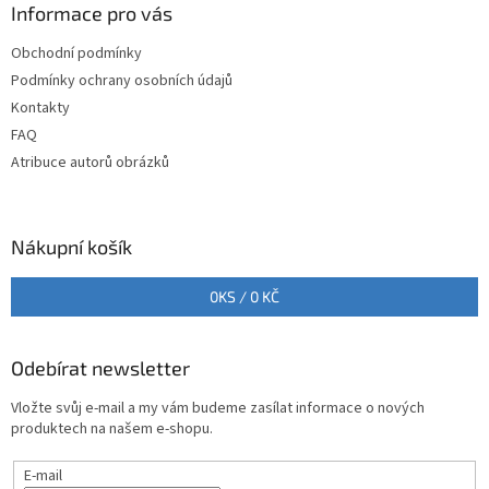
a
Informace pro vás
t
Obchodní podmínky
í
Podmínky ochrany osobních údajů
Kontakty
FAQ
Atribuce autorů obrázků
Nákupní košík
0
KS /
0 KČ
Odebírat newsletter
Vložte svůj e-mail a my vám budeme zasílat informace o nových
produktech na našem e-shopu.
E-mail