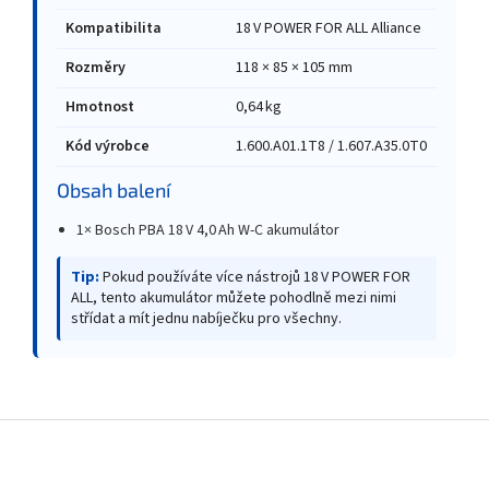
Kompatibilita
18 V POWER FOR ALL Alliance
Rozměry
118 × 85 × 105 mm
Hmotnost
0,64 kg
Kód výrobce
1.600.A01.1T8 / 1.607.A35.0T0
Obsah balení
1× Bosch PBA 18 V 4,0 Ah W‑C akumulátor
Tip:
Pokud používáte více nástrojů 18 V POWER FOR
ALL, tento akumulátor můžete pohodlně mezi nimi
střídat a mít jednu nabíječku pro všechny.
Z
á
p