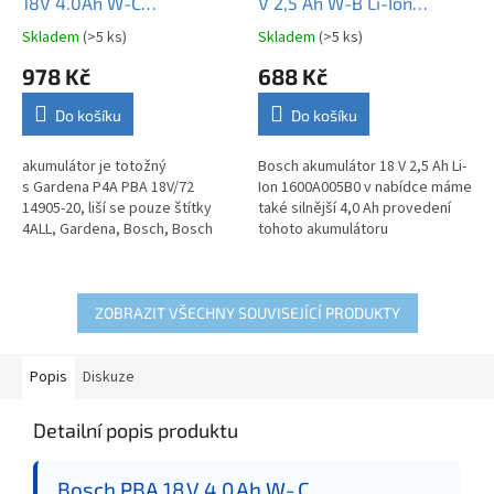
18V 4.0Ah W-C
V 2,5 Ah W-B Li-Ion
1600A011T8 originál
1600A005B0 originál
Skladem
(>5 ks)
Skladem
(>5 ks)
Průměrné
Průměrné
hodnocení
hodnocení
978 Kč
688 Kč
produktu
produktu
je
je
Do košíku
Do košíku
3,9
4,7
z
z
5
5
akumulátor je totožný
Bosch akumulátor 18 V 2,5 Ah Li-
hvězdiček.
hvězdiček.
s Gardena P4A PBA 18V/72
Ion 1600A005B0 v nabídce máme
14905-20, liší se pouze štítky
také silnější 4,0 Ah provedení
4ALL, Gardena, Bosch, Bosch
tohoto akumulátoru
Akumulátor PBA 18V 4.0Ah W-C
1600A011T8 originál
ZOBRAZIT VŠECHNY SOUVISEJÍCÍ PRODUKTY
Popis
Diskuze
Detailní popis produktu
Bosch PBA 18 V 4,0 Ah W‑C