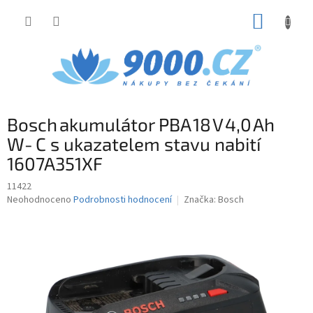
Přejít
NÁKUP
na
obsah
KOŠÍK
Bosch akumulátor PBA 18 V 4,0 Ah
W‑C s ukazatelem stavu nabití
1607A351XF
11422
Průměrné
Neohodnoceno
Podrobnosti hodnocení
Značka:
Bosch
hodnocení
produktu
je
0,0
z
5
hvězdiček.