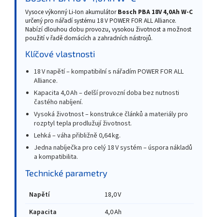
Vysoce výkonný Li‑Ion akumulátor
Bosch PBA 18V 4,0Ah W‑C
určený pro nářadí systému 18 V POWER FOR ALL Alliance.
Nabízí dlouhou dobu provozu, vysokou životnost a možnost
použití v řadě domácích a zahradních nástrojů.
Klíčové vlastnosti
18 V napětí – kompatibilní s nářadím POWER FOR ALL
Alliance.
Kapacita 4,0 Ah – delší provozní doba bez nutnosti
častého nabíjení.
Vysoká životnost – konstrukce článků a materiály pro
rozptyl tepla prodlužují životnost.
Lehká – váha přibližně 0,64 kg.
Jedna nabíječka pro celý 18 V systém – úspora nákladů
a kompatibilita.
Technické parametry
Napětí
18,0 V
Kapacita
4,0 Ah