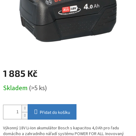
1 885 Kč
Měrná
Skladem
(>5 ks)
cena:
Přidat do košíku
Výkonný 18V Li-Ion akumulátor Bosch s kapacitou 4,0 Ah pro řadu
domácího a zahradního nářadí systému POWER FOR ALL. Inovovaný