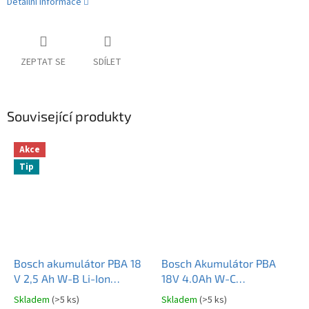
Detailní informace
ZEPTAT SE
SDÍLET
Související produkty
Akce
Tip
Bosch akumulátor PBA 18
Bosch Akumulátor PBA
V 2,5 Ah W-B Li-Ion
18V 4.0Ah W-C
1600A005B0 originál
1600A011T8 originál
Skladem
(>5 ks)
Skladem
(>5 ks)
Průměrné
Průměrné