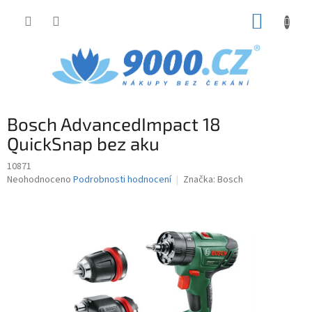
Přejít
NÁKUP
na
obsah
KOŠÍK
Bosch AdvancedImpact 18
QuickSnap bez aku
10871
Průměrné
Neohodnoceno
Podrobnosti hodnocení
Značka:
Bosch
hodnocení
produktu
je
0,0
z
5
hvězdiček.