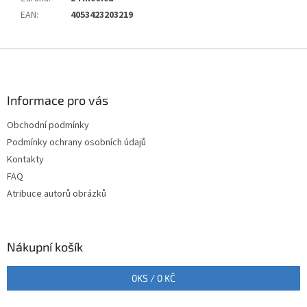
EAN
:
4053423203219
Z
á
p
a
Informace pro vás
t
Obchodní podmínky
í
Podmínky ochrany osobních údajů
Kontakty
FAQ
Atribuce autorů obrázků
Nákupní košík
0
KS /
0 KČ