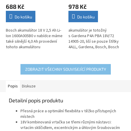
hodnocení
hodnocení
688 Kč
978 Kč
produktu
produktu
je
je
Do košíku
Do košíku
4,7
3,9
z
z
5
5
Bosch akumulátor 18 V 2,5 Ah Li-
akumulátor je totožný
hvězdiček.
hvězdiček.
Ion 1600A005B0 v nabídce máme
s Gardena P4A PBA 18V/72
také silnější 4,0 Ah provedení
14905-20, liší se pouze štítky
tohoto akumulátoru
4ALL, Gardena, Bosch, Bosch
Akumulátor PBA 18V 4.0Ah W-C
1600A011T8 originál
ZOBRAZIT VŠECHNY SOUVISEJÍCÍ PRODUKTY
Popis
Diskuze
Detailní popis produktu
Přesná práce a optimální flexibilita v těžko přístupných
místech
18V kombinovaná vrtačka se třemi různými nástavci:
vrtacím sklíčidlem, excentrickým a úhlovým šroubovacím