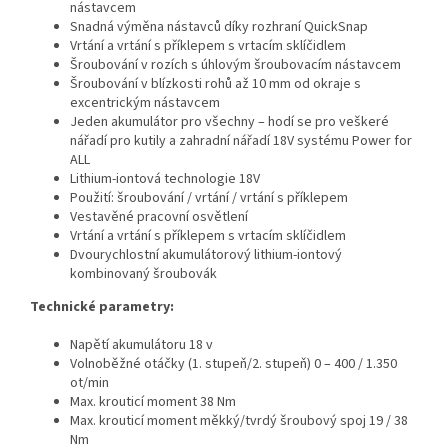
nástavcem
Snadná výměna nástavců díky rozhraní QuickSnap
Vrtání a vrtání s příklepem s vrtacím sklíčidlem
Šroubování v rozích s úhlovým šroubovacím nástavcem
Šroubování v blízkosti rohů až 10 mm od okraje s
excentrickým nástavcem
Jeden akumulátor pro všechny – hodí se pro veškeré
nářadí pro kutily a zahradní nářadí 18V systému Power for
ALL
Lithium-iontová technologie 18V
Použití: šroubování / vrtání / vrtání s příklepem
Vestavěné pracovní osvětlení
Vrtání a vrtání s příklepem s vrtacím sklíčidlem
Dvourychlostní akumulátorový lithium-iontový
kombinovaný šroubovák
Technické parametry:
Napětí akumulátoru 18 v
Volnoběžné otáčky (1. stupeň/2. stupeň)
0 – 400 / 1.350
ot/min
Max. krouticí moment 38 Nm
Max. krouticí moment měkký/tvrdý šroubový spoj 19 / 38
Nm