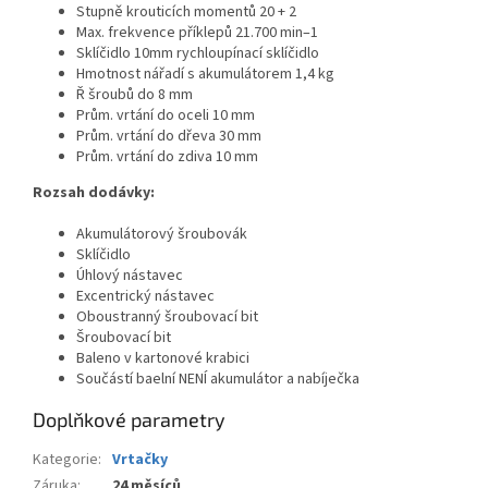
Stupně krouticích momentů 20 + 2
Max. frekvence příklepů
21.700 min–1
Sklíčidlo 10mm rychloupínací sklíčidlo
Hmotnost nářadí s akumulátorem 1,4 kg
Ř šroubů do 8 mm
Prům. vrtání do oceli 10 mm
Prům. vrtání do dřeva 30 mm
Prům. vrtání do zdiva 10 mm
Rozsah dodávky:
Akumulátorový šroubovák
Sklíčidlo
Úhlový nástavec
Excentrický nástavec
Oboustranný šroubovací bit
Šroubovací bit
Baleno v kartonové krabici
Součástí baelní NENÍ akumulátor a nabíječka
Doplňkové parametry
Kategorie
:
Vrtačky
Záruka
:
24 měsíců