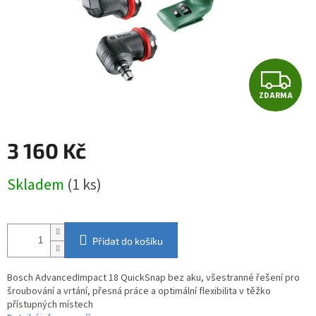
Z
ZDARMA
D
A
3 160 Kč
R
Měrná
Skladem
(1 ks)
cena:
M
A
Přidat do košíku
Bosch AdvancedImpact 18 QuickSnap bez aku, všestranné řešení pro
šroubování a vrtání, přesná práce a optimální flexibilita v těžko
přístupných místech