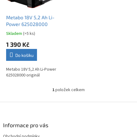
r
u
o
k
d
t
Metabo 18V 5,2 Ah Li-
u
ů
Power 625028000
k
Skladem
(>5 ks)
Průměrné
t
hodnocení
1 390 Kč
ů
produktu
je
Do košíku
4,3
z
5
Metabo 18V 5,2 Ah Li-Power
hvězdiček.
625028000 originál
1
položek celkem
O
v
l
Z
á
á
d
p
a
a
Informace pro vás
c
t
í
Obchodní podmínky