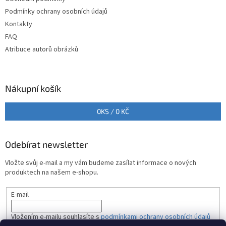
í
p
Podmínky ochrany osobních údajů
r
v
Kontakty
k
FAQ
y
Atribuce autorů obrázků
v
ý
p
i
Nákupní košík
s
u
0
KS /
0 KČ
Odebírat newsletter
Vložte svůj e-mail a my vám budeme zasílat informace o nových
produktech na našem e-shopu.
E-mail
Vložením e-mailu souhlasíte s
podmínkami ochrany osobních údajů