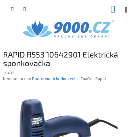
Přejít
NÁKUP
na
obsah
KOŠÍK
RAPID R553 10642901 Elektrická
sponkovačka
10403
Průměrné
Neohodnoceno
Podrobnosti hodnocení
Značka:
Rapid
hodnocení
produktu
je
0,0
z
5
hvězdiček.