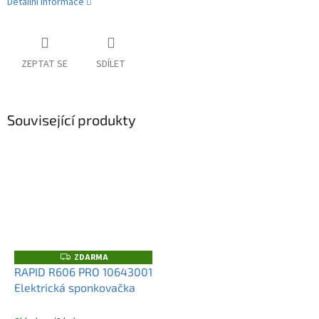
Detailní informace
ZEPTAT SE
SDÍLET
Související produkty
ZDARMA
Z
D
RAPID R606 PRO 10643001
A
Elektrická sponkovačka
R
M
A