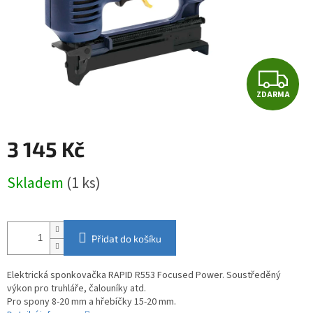
Z
ZDARMA
D
A
3 145 Kč
R
Měrná
Skladem
(1 ks)
cena:
M
A
Přidat do košíku
Elektrická sponkovačka RAPID R553 Focused Power. Soustředěný
výkon pro truhláře, čalouníky atd.
Pro spony 8-20 mm a hřebíčky 15-20 mm.