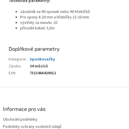
Technické parametry:
zásobník na 90 sponek nebo 90 hřebíčků
Pro spony 8-20 mm a hřebíčky 15-20 mm.
výstřely za minutu: 20
přívodní kabel: 3,5m
Doplňkové parametry
Kategorie
:
Sponkovačky
Záruka
:
24 měsíců
EAN
:
7313466429012
Z
á
p
a
Informace pro vás
t
Obchodní podmínky
í
Podmínky ochrany osobních údajů