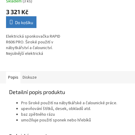
Skladem
(3 ks)
3 321 Kč
Do košíku
Elektrická sponkovačka RAPID
R606 PRO. Široké použití v
nábytkářství a čalounictví.
Nejsilnější elektrická
sponkovačka. Pro spony 12-25
mm a hřebíčky 15-25 mm
Popis
Diskuze
Detailní popis produktu
Pro široké použití na nábytkářské a čalounické práce.
upevňování štítků, desek, obkladů atd.
baz zpětného rázu
umožňuje použití sponek nebo hřebíků