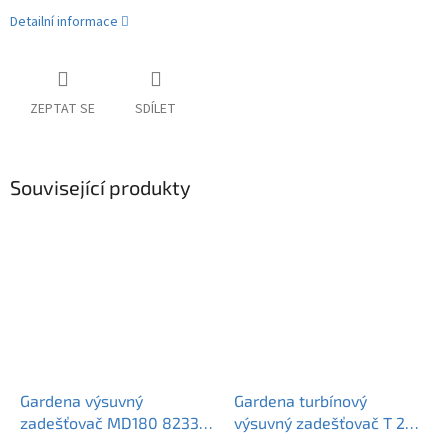
Detailní informace
ZEPTAT SE
SDÍLET
Související produkty
Gardena výsuvný
Gardena turbínový
zadešťovač MD180 8233-
výsuvný zadešťovač T 200
20
8203-29