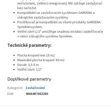
nečistotami, zatímco integrovaný filtr udržuje zavlažovač
bez nečistot.
Kompatibilní se zavlažovacím systémem GARDENA a
stávajícími zavlažovacími systémy
Postřikovač je kompatibilní se všemi produkty GARDENA
Sprinklersystem.
Vnitřní závit 1/2" umožňuje snadnou instalaci zadešťovače
v rámci stávajícího systému Sprinkler.
Technické parametry:
Plocha kropení min.18 m2
Maximální plocha kropení: 80 m2
Dosah: 3,5-5 m
Vnitřní závit: 1/2"
Doplňkové parametry
Kategorie
:
Zavlažování
EAN
:
4066407002265
Z