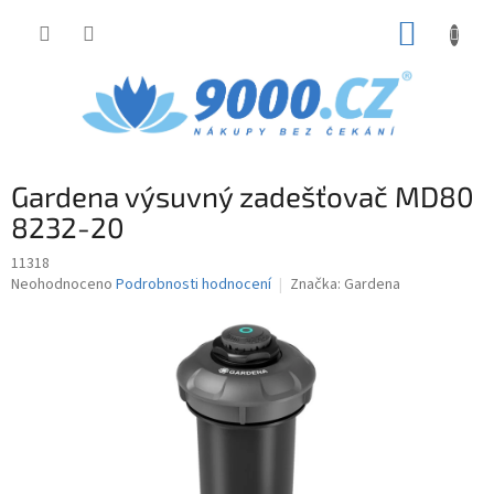
Přejít
NÁKUP
na
obsah
KOŠÍK
Gardena výsuvný zadešťovač MD80
8232-20
11318
Průměrné
Neohodnoceno
Podrobnosti hodnocení
Značka:
Gardena
hodnocení
produktu
je
0,0
z
5
hvězdiček.