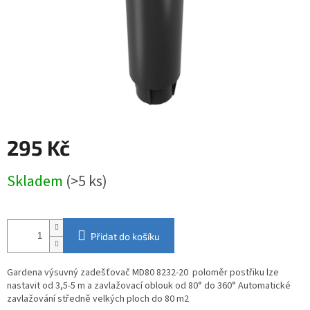
295 Kč
Měrná
Skladem
(>5 ks)
cena:
Přidat do košíku
Gardena výsuvný zadešťovač MD80 8232-20 poloměr postřiku lze
nastavit od 3,5-5 m a zavlažovací oblouk od 80° do 360° Automatické
zavlažování středně velkých ploch do 80 m2