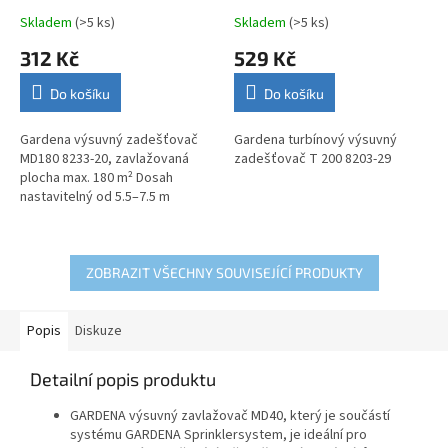
Skladem
(>5 ks)
Skladem
(>5 ks)
312 Kč
529 Kč
Do košíku
Do košíku
Gardena výsuvný zadešťovač
Gardena turbínový výsuvný
MD180 8233-20, zavlažovaná
zadešťovač T 200 8203-29
plocha max. 180 m² Dosah
nastavitelný od 5.5–7.5 m
ZOBRAZIT VŠECHNY SOUVISEJÍCÍ PRODUKTY
Popis
Diskuze
Detailní popis produktu
GARDENA výsuvný zavlažovač MD40, který je součástí
systému GARDENA Sprinklersystem, je ideální pro