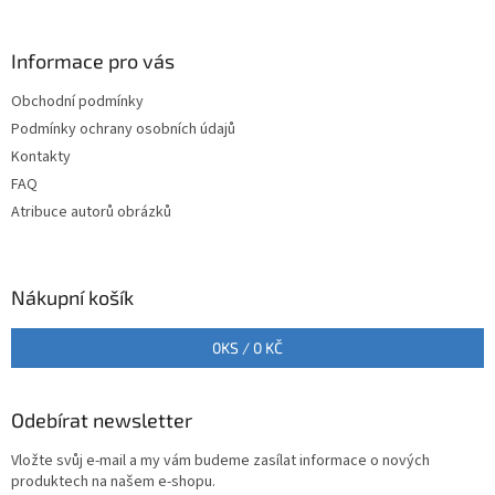
á
p
a
Informace pro vás
t
Obchodní podmínky
í
Podmínky ochrany osobních údajů
Kontakty
FAQ
Atribuce autorů obrázků
Nákupní košík
0
KS /
0 KČ
Odebírat newsletter
Vložte svůj e-mail a my vám budeme zasílat informace o nových
produktech na našem e-shopu.