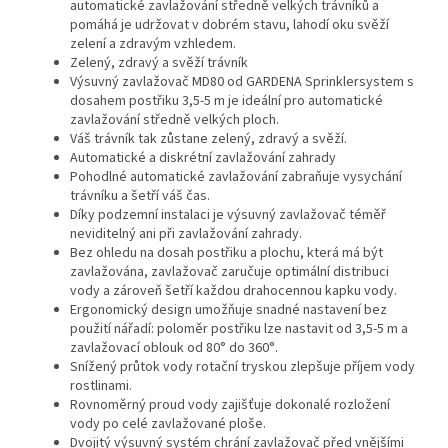
automatické zavlažování středně velkých trávníků a
pomáhá je udržovat v dobrém stavu, lahodí oku svěží
zelení a zdravým vzhledem.
Zelený, zdravý a svěží trávník
Výsuvný zavlažovač MD80 od GARDENA Sprinklersystem s
dosahem postřiku 3,5-5 m je ideální pro automatické
zavlažování středně velkých ploch.
Váš trávník tak zůstane zelený, zdravý a svěží.
Automatické a diskrétní zavlažování zahrady
Pohodlné automatické zavlažování zabraňuje vysychání
trávníku a šetří váš čas.
Díky podzemní instalaci je výsuvný zavlažovač téměř
neviditelný ani při zavlažování zahrady.
Bez ohledu na dosah postřiku a plochu, která má být
zavlažována, zavlažovač zaručuje optimální distribuci
vody a zároveň šetří každou drahocennou kapku vody.
Ergonomický design umožňuje snadné nastavení bez
použití nářadí: poloměr postřiku lze nastavit od 3,5-5 m a
zavlažovací oblouk od 80° do 360°.
Snížený průtok vody rotační tryskou zlepšuje příjem vody
rostlinami.
Rovnoměrný proud vody zajišťuje dokonalé rozložení
vody po celé zavlažované ploše.
Dvojitý výsuvný systém chrání zavlažovač před vnějšími