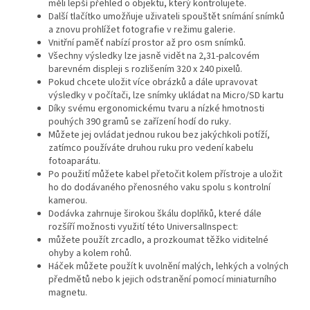
měli lepší přehled o objektu, který kontrolujete.
Další tlačítko umožňuje uživateli spouštět snímání snímků
a znovu prohlížet fotografie v režimu galerie.
Vnitřní paměť nabízí prostor až pro osm snímků.
Všechny výsledky lze jasně vidět na 2,31-palcovém
barevném displeji s rozlišením 320 x 240 pixelů.
Pokud chcete uložit více obrázků a dále upravovat
výsledky v počítači, lze snímky ukládat na Micro/SD kartu
Díky svému ergonomickému tvaru a nízké hmotnosti
pouhých 390 gramů se zařízení hodí do ruky.
Můžete jej ovládat jednou rukou bez jakýchkoli potíží,
zatímco používáte druhou ruku pro vedení kabelu
fotoaparátu.
Po použití můžete kabel přetočit kolem přístroje a uložit
ho do dodávaného přenosného vaku spolu s kontrolní
kamerou.
Dodávka zahrnuje širokou škálu doplňků, které dále
rozšíří možnosti využití této UniversalInspect:
můžete použít zrcadlo, a prozkoumat těžko viditelné
ohyby a kolem rohů.
Háček můžete použít k uvolnění malých, lehkých a volných
předmětů nebo k jejich odstranění pomocí miniaturního
magnetu.