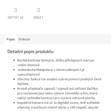
ZEPTAT SE
SDÍLET
Popis
Diskuze
Detailní popis produktu
Rychlá kontrola temných, těžko přístupných míst po
celém domově
Jednoduchá Manipulace s UniversalInspect je
samozřejmostí
Všechny funkce lze snadno vybrat pomocí pouhých šesti
tlačítek.
Kromě přepínače zapnutí / vypnutí má zařízení tlačítko
pro nastavení jasu nebo vybere černobílý režim, který
nabízí optimální kontrast pro vysoce odrazné plochy.
Inspekční kamera má až 2x digitální zoom, dvě světelné
intenzity a možnost otáčet obraz o 180 stupňů, abyste