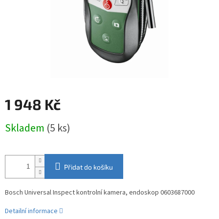
1 948 Kč
Měrná
Skladem
(5 ks)
cena:
Přidat do košíku
Bosch Universal Inspect kontrolní kamera, endoskop 0603687000
Detailní informace