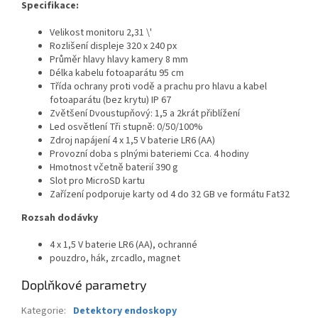
Specifikace:
Velikost monitoru 2,31 \'
Rozlišení displeje 320 x 240 px
Průměr hlavy hlavy kamery 8 mm
Délka kabelu fotoaparátu 95 cm
Třída ochrany proti vodě a prachu pro hlavu a kabel
fotoaparátu (bez krytu) IP 67
Zvětšení Dvoustupňový: 1,5 a 2krát přiblížení
Led osvětlení Tři stupně: 0/50/100%
Zdroj napájení 4 x 1,5 V baterie LR6 (AA)
Provozní doba s plnými bateriemi Cca. 4 hodiny
Hmotnost včetně baterií
390 g
Slot pro MicroSD kartu
Zařízení podporuje karty od 4 do 32 GB ve formátu Fat32
Rozsah dodávky
4 x 1,5 V baterie LR6 (AA), ochranné
pouzdro, hák, zrcadlo, magnet
Doplňkové parametry
Kategorie
:
Detektory endoskopy