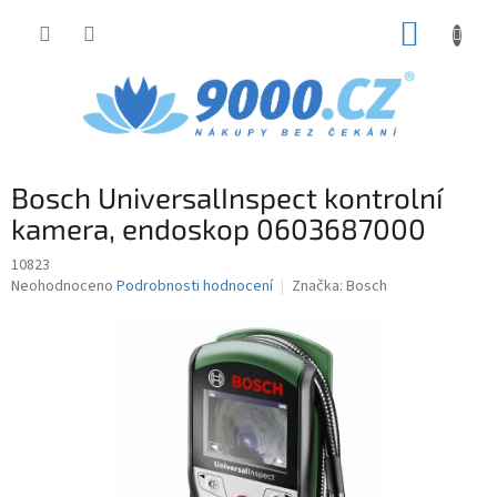
Přejít
NÁKUP
na
obsah
KOŠÍK
Bosch UniversalInspect kontrolní
kamera, endoskop 0603687000
10823
Průměrné
Neohodnoceno
Podrobnosti hodnocení
Značka:
Bosch
hodnocení
produktu
je
0,0
z
5
hvězdiček.