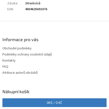
Záruka
:
24 měsíců
EAN
:
4004625691076
Z
á
p
a
Informace pro vás
t
Obchodní podmínky
í
Podmínky ochrany osobních údajů
Kontakty
FAQ
Atribuce autorů obrázků
Nákupní košík
0
KS /
0 KČ