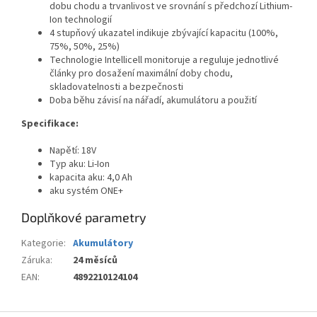
dobu chodu a trvanlivost ve srovnání s předchozí Lithium-
Ion technologií
4 stupňový ukazatel indikuje zbývající kapacitu (100%,
75%, 50%, 25%)
Technologie Intellicell monitoruje a reguluje jednotlivé
články pro dosažení maximální doby chodu,
skladovatelnosti a bezpečnosti
Doba běhu závisí na nářadí, akumulátoru a použití
Specifikace:
Napětí: 18V
Typ aku: Li-Ion
kapacita aku: 4,0 Ah
aku systém ONE+
Doplňkové parametry
Kategorie
:
Akumulátory
Záruka
:
24 měsíců
EAN
:
4892210124104