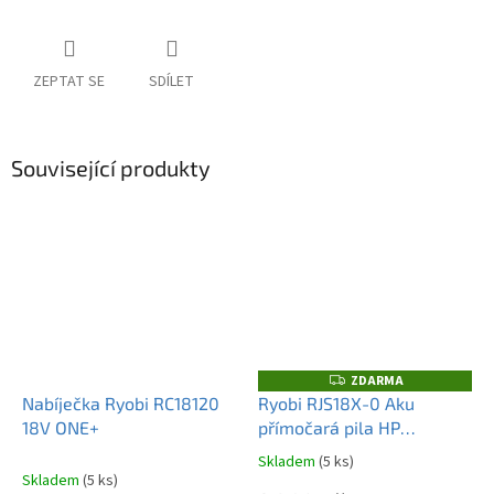
ZEPTAT SE
SDÍLET
Související produkty
ZDARMA
Z
D
Nabíječka Ryobi RC18120
Ryobi RJS18X-0 Aku
A
18V ONE+
přímočará pila HP
R
M
brushless
A
Skladem
(5 ks)
Průměrné
Skladem
(5 ks)
hodnocení