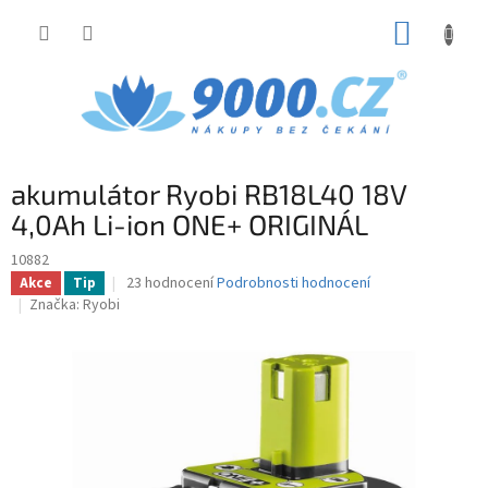
Přejít
NÁKUP
na
obsah
KOŠÍK
akumulátor Ryobi RB18L40 18V
4,0Ah Li-ion ONE+ ORIGINÁL
10882
Průměrné
23 hodnocení
Podrobnosti hodnocení
Akce
Tip
hodnocení
Značka:
Ryobi
produktu
je
3,0
z
5
hvězdiček.