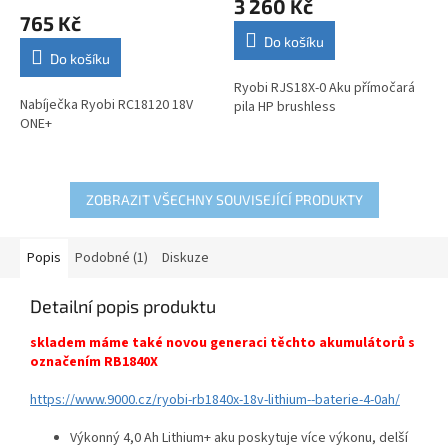
3 260 Kč
produktu
765 Kč
je
Do košíku
5,0
Do košíku
z
5
Ryobi RJS18X-0 Aku přímočará
Nabíječka Ryobi RC18120 18V
hvězdiček.
pila HP brushless
ONE+
ZOBRAZIT VŠECHNY SOUVISEJÍCÍ PRODUKTY
Popis
Podobné (1)
Diskuze
Detailní popis produktu
skladem máme také novou generaci těchto akumulátorů s
označením RB1840X
https://www.9000.cz/ryobi-rb1840x-18v-lithium--baterie-4-0ah/
Výkonný 4,0 Ah Lithium+ aku poskytuje více výkonu, delší