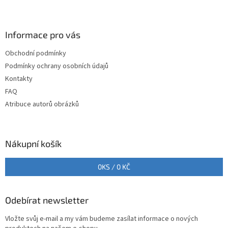
Z
á
p
a
Informace pro vás
t
Obchodní podmínky
í
Podmínky ochrany osobních údajů
Kontakty
FAQ
Atribuce autorů obrázků
Nákupní košík
0
KS /
0 KČ
Odebírat newsletter
Vložte svůj e-mail a my vám budeme zasílat informace o nových