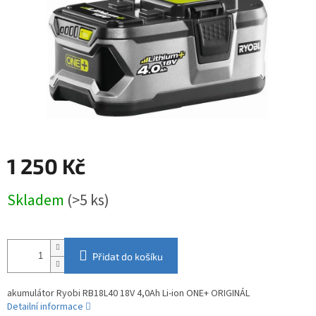
1 250 Kč
Měrná
Skladem
(>5 ks)
cena:
Přidat do košíku
akumulátor Ryobi RB18L40 18V 4,0Ah Li-ion ONE+ ORIGINÁL
Detailní informace