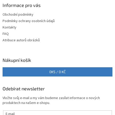
a
Informace pro vás
t
Obchodní podmínky
í
Podmínky ochrany osobních údajů
Kontakty
FAQ
Atribuce autorů obrázků
Nákupní košík
0
KS /
0 KČ
Odebírat newsletter
Vložte svůj e-mail a my vám budeme zasílat informace o nových
produktech na našem e-shopu.
E-mail