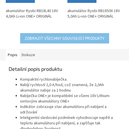
z
z
5
5
akumulátor Ryobi RB18L40 18V
akumulátor Ryobi RB1850X 18V
hvězdiček.
hvězdiček.
4,0Ah Li-ion ONE+ ORIGINÁL
5,0Ah Li-ion ONE+ ORIGINÁL
ZOBRAZIT VŠECHNY SOUVISEJÍCÍ PRODUKTY
Popis
Diskuze
Detailní popis produktu
Kompaktní rychlonabíječka.
Nabíjí rychlostí 2,0 A/hod, což znamená, že 2,0Ah
akumulátor nabije za 1 hodinu
Nabíječka ONE+ je kompatibilní se všemi 18V Lithium-
iontovými akumulátory ONE+
Indikátor zobrazuje stav akumulátoru při nabíjení a
udržování
Inteligentní sledování podmínek vyhodnocuje napětí a
teplotu akumulátoru při nabíjení, a zajišťuje tak
dlouhodobou životnost