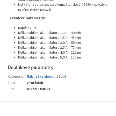
Indikátor zobrazuje, že akumulátor dosáhl 80% kapacity a
je připraven k použití
Technické parametry:
Napětí: 18 V
Délka nabíjení akumulátoru 1,3 Ah: 40 min.
Délka nabíjení akumulátoru 1,5 Ah: 45 min.
Délka nabíjení akumulátoru 2,0 Ah: 60 min.
Délka nabíjení akumulátoru 2,5 Ah: 75 min.
Délka nabíjení akumulátoru 4,0 Ah: 120 min.
Délka nabíjení akumulátoru 5,0 Ah: 150 min.
Doplňkové parametry
Kategorie
:
Nabíječky akumulátorů
Záruka
:
24 měsíců
EAN
:
4892210150103
Z
á
p