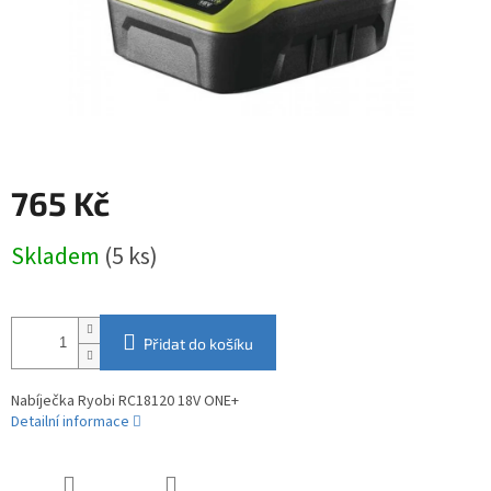
765 Kč
Měrná
Skladem
(5 ks)
cena:
Přidat do košíku
Nabíječka Ryobi RC18120 18V ONE+
Detailní informace