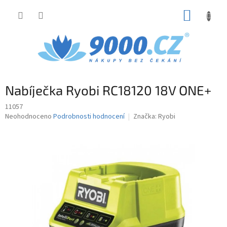
Přejít
NÁKUP
na
obsah
KOŠÍK
Nabíječka Ryobi RC18120 18V ONE+
11057
Průměrné
Neohodnoceno
Podrobnosti hodnocení
Značka:
Ryobi
hodnocení
produktu
je
0,0
z
5
hvězdiček.