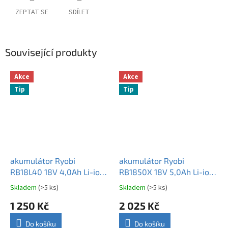
ZEPTAT SE
SDÍLET
Související produkty
Akce
Akce
Tip
Tip
akumulátor Ryobi
akumulátor Ryobi
RB18L40 18V 4,0Ah Li-ion
RB1850X 18V 5,0Ah Li-ion
ONE+ ORIGINÁL
ONE+ ORIGINÁL
Skladem
(>5 ks)
Skladem
(>5 ks)
Průměrné
Průměrné
hodnocení
hodnocení
1 250 Kč
2 025 Kč
produktu
produktu
je
je
Do košíku
Do košíku
3,0
5,0