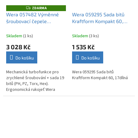
ZDARMA
Z
D
Wera 057482 Výměnné
Wera 059295 Sada bitů
A
šroubovací čepele
Kraftform Kompakt 60,
R
M
Kraftform Kompakt Turbo 1
17dílná
A
(Sada 19 dílů)
Skladem
(1 ks)
Skladem
(3 ks)
3 028 Kč
1 535 Kč
Do košíku
Do košíku
Mechanická turbofunkce pro
Wera 059295 Sada bitů
zrychlené šroubování + sada 19
Kraftform Kompakt 60, 17dílná
bitů (PH, PZ, Torx, Hex).
Ergonomická rukojeť Wera
Kompakt.