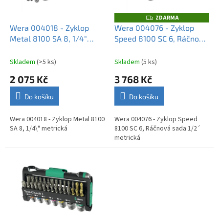
r
u
o
k
ZDARMA
Z
D
d
t
Wera 004018 - Zyklop
Wera 004076 - Zyklop
A
u
ů
Metal 8100 SA 8, 1/4"
Speed 8100 SC 6, Ráčnová
R
M
k
metrická
sada 1/2´ metrická
A
t
Skladem
(>5 ks)
Skladem
(5 ks)
ů
2 075 Kč
3 768 Kč
Do košíku
Do košíku
Wera 004018 - Zyklop Metal 8100
Wera 004076 - Zyklop Speed
SA 8, 1/4\" metrická
8100 SC 6, Ráčnová sada 1/2´
metrická