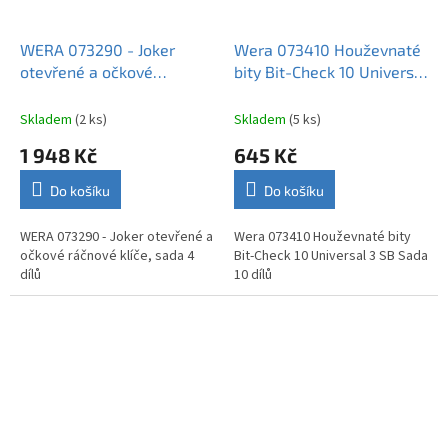
WERA 073290 - Joker
Wera 073410 Houževnaté
otevřené a očkové
bity Bit-Check 10 Universal
ráčnové klíče, sada 4 dílů
3 SB Sada 10 dílů
Skladem
(2 ks)
Skladem
(5 ks)
1 948 Kč
645 Kč
Do košíku
Do košíku
WERA 073290 - Joker otevřené a
Wera 073410 Houževnaté bity
očkové ráčnové klíče, sada 4
Bit-Check 10 Universal 3 SB Sada
dílů
10 dílů