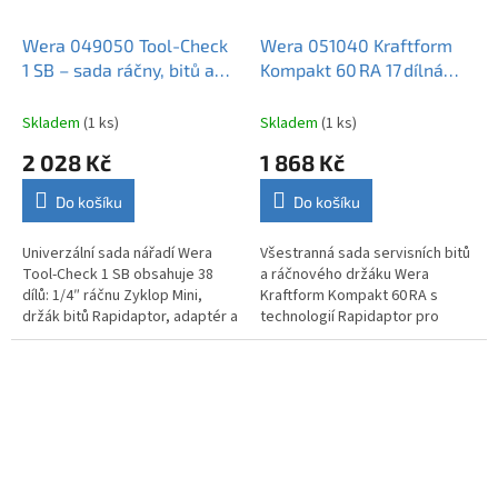
Wera 049050 Tool-Check
Wera 051040 Kraftform
1 SB – sada ráčny, bitů a
Kompakt 60 RA 17 dílná
hlavic 38 ks
sada bitů
Skladem
(1 ks)
Skladem
(1 ks)
2 028 Kč
1 868 Kč
Do košíku
Do košíku
Univerzální sada nářadí Wera
Všestranná sada servisních bitů
Tool-Check 1 SB obsahuje 38
a ráčnového držáku Wera
dílů: 1/4″ ráčnu Zyklop Mini,
Kraftform Kompakt 60 RA s
držák bitů Rapidaptor, adaptér a
technologií Rapidaptor pro
různé bity i nástrčné hlavice –
rychlou výměnu bitů a
ideální pro servisní a...
ergonomickým držákem ráčny
pro efektivní...