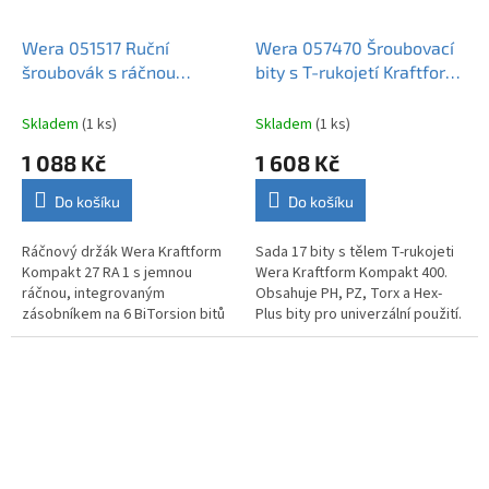
Wera 051517 Ruční
Wera 057470 Šroubovací
šroubovák s ráčnou
bity s T-rukojetí Kraftform
Kraftform Kompakt 27 RA 1
Kompakt 400 (Sada 17
včetně bitů (Sada 6 dílů)
dílů)
Skladem
(1 ks)
Skladem
(1 ks)
1 088 Kč
1 608 Kč
Do košíku
Do košíku
Ráčnový držák Wera Kraftform
Sada 17 bity s tělem T-rukojeti
Kompakt 27 RA 1 s jemnou
Wera Kraftform Kompakt 400.
ráčnou, integrovaným
Obsahuje PH, PZ, Torx a Hex-
zásobníkem na 6 BiTorsion bitů
Plus bity pro univerzální použití.
a magnetickým držákem.