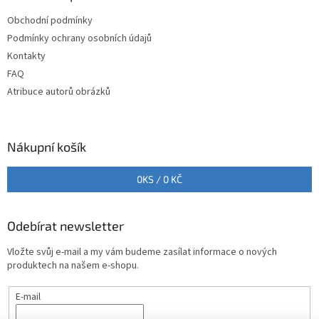
t
í
Obchodní podmínky
í
p
Podmínky ochrany osobních údajů
r
v
Kontakty
k
FAQ
y
Atribuce autorů obrázků
v
ý
p
i
Nákupní košík
s
u
0
KS /
0 KČ
Odebírat newsletter
Vložte svůj e-mail a my vám budeme zasílat informace o nových
produktech na našem e-shopu.
E-mail