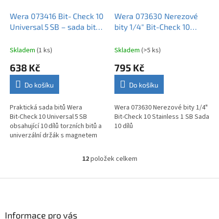
Wera 073416 Bit‑Check 10
Wera 073630 Nerezové
Universal 5 SB – sada bitů
bity 1/4" Bit-Check 10
s držákem
Stainless 1 SB Sada 10 dílů
Skladem
(1 ks)
Skladem
(>5 ks)
638 Kč
795 Kč
Do košíku
Do košíku
Praktická sada bitů Wera
Wera 073630 Nerezové bity 1/4"
Bit‑Check 10 Universal 5 SB
Bit-Check 10 Stainless 1 SB Sada
obsahující 10 dílů torzních bitů a
10 dílů
univerzální držák s magnetem
pro rychlé a pohodlné
šroubování.
12
položek celkem
O
v
l
Z
á
á
d
p
a
a
Informace pro vás
c