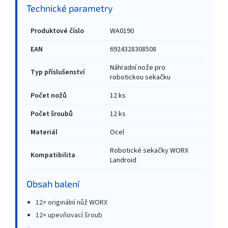
Technické parametry
Produktové číslo
WA0190
EAN
6924328308508
Náhradní nože pro
Typ příslušenství
robotickou sekačku
Počet nožů
12 ks
Počet šroubů
12 ks
Materiál
Ocel
Robotické sekačky WORX
Kompatibilita
Landroid
Obsah balení
12× originální nůž WORX
12× upevňovací šroub