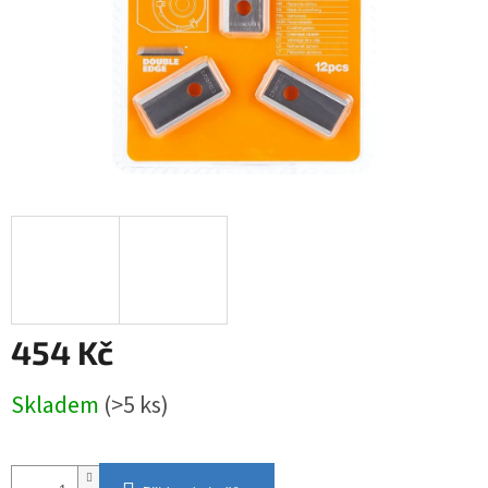
454 Kč
Měrná
Skladem
(>5 ks)
cena: