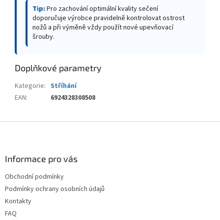
Tip:
Pro zachování optimální kvality sečení
doporučuje výrobce pravidelně kontrolovat ostrost
nožů a při výměně vždy použít nové upevňovací
šrouby.
Doplňkové parametry
Kategorie
:
Stříhání
EAN
:
6924328308508
Z
á
p
a
Informace pro vás
t
Obchodní podmínky
í
Podmínky ochrany osobních údajů
Kontakty
FAQ