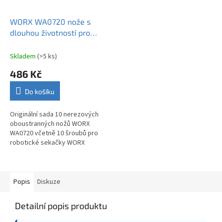
WORX WA0720 nože s
dlouhou životností pro
Vision Cloud 10 ks
Skladem
(>5 ks)
486 Kč
Do košíku
Originální sada 10 nerezových
oboustranných nožů WORX
WA0720 včetně 10 šroubů pro
robotické sekačky WORX
Landroid Vision Cloud.
Popis
Diskuze
Detailní popis produktu