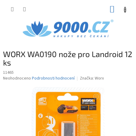
Přejít
NÁKUP
na
obsah
KOŠÍK
WORX WA0190 nože pro Landroid 12
ks
11465
Průměrné
Neohodnoceno
Podrobnosti hodnocení
Značka:
Worx
hodnocení
produktu
je
0,0
z
5
hvězdiček.