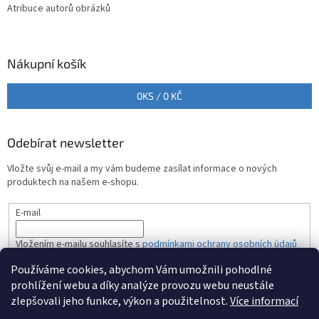
Atribuce autorů obrázků
Nákupní košík
0
KS /
0 KČ
Odebírat newsletter
Vložte svůj e-mail a my vám budeme zasílat informace o nových
produktech na našem e-shopu.
E-mail
Vložením e-mailu souhlasíte s
podmínkami ochrany osobních údajů
Používáme cookies, abychom Vám umožnili pohodlné
PŘIHLÁSIT SE
prohlížení webu a díky analýze provozu webu neustále
zlepšovali jeho funkce, výkon a použitelnost.
Více informací