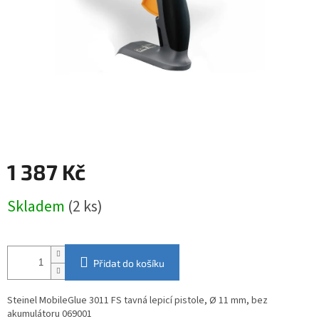
1 387 Kč
Měrná
Skladem
(2 ks)
cena:
Přidat do košíku
Steinel MobileGlue 3011 FS tavná lepicí pistole, Ø 11 mm, bez
akumulátoru 069001