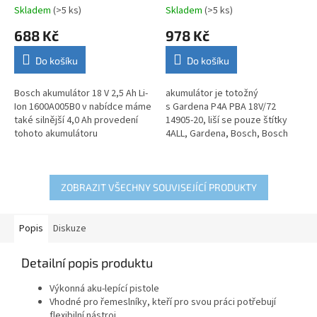
1600A005B0 originál
1600A011T8 originál
Skladem
(>5 ks)
Skladem
(>5 ks)
Průměrné
Průměrné
hodnocení
hodnocení
688 Kč
978 Kč
produktu
produktu
je
je
Do košíku
Do košíku
4,7
3,9
z
z
5
5
Bosch akumulátor 18 V 2,5 Ah Li-
akumulátor je totožný
hvězdiček.
hvězdiček.
Ion 1600A005B0 v nabídce máme
s Gardena P4A PBA 18V/72
také silnější 4,0 Ah provedení
14905-20, liší se pouze štítky
tohoto akumulátoru
4ALL, Gardena, Bosch, Bosch
Akumulátor PBA 18V 4.0Ah W-C
1600A011T8 originál
ZOBRAZIT VŠECHNY SOUVISEJÍCÍ PRODUKTY
Popis
Diskuze
Detailní popis produktu
Výkonná aku-lepící pistole
Vhodné pro řemeslníky, kteří pro svou práci potřebují
flexibilní nástroj