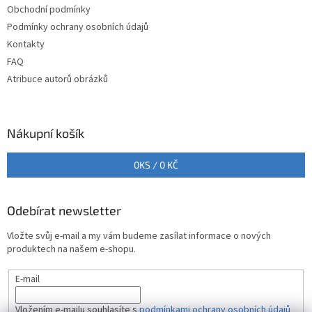
Obchodní podmínky
í
Podmínky ochrany osobních údajů
Kontakty
FAQ
Atribuce autorů obrázků
Nákupní košík
0
KS /
0 KČ
Odebírat newsletter
Vložte svůj e-mail a my vám budeme zasílat informace o nových
produktech na našem e-shopu.
E-mail
Vložením e-mailu souhlasíte s
podmínkami ochrany osobních údajů