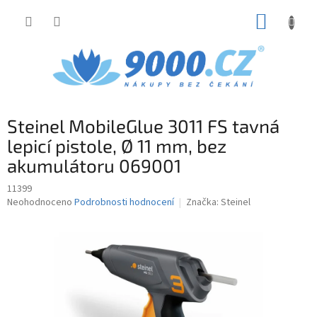
Přejít
NÁKUP
na
obsah
KOŠÍK
Steinel MobileGlue 3011 FS tavná
lepicí pistole, Ø 11 mm, bez
akumulátoru 069001
11399
Průměrné
Neohodnoceno
Podrobnosti hodnocení
Značka:
Steinel
hodnocení
produktu
je
0,0
z
5
hvězdiček.