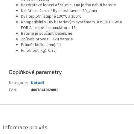
Bezdrátové lepení až 90 minut na jedno nabití baterie
Nahřátí za 2 min. / Rychlost tavení: 20g/min
Dva teplotní stupně 130°C a 200°C
Kompatibilní s 18V bateriovým systémem BOSCH POWER
FOR ALLnapětí akumulátoru: 18
Baterie je součástí balení: ne
Způsob provozu: Aku baterie
Průměr kolíku (mm): 11
Hmotnost (kg): 0,35
Doplňkové parametry
Kategorie
:
Nářadí
EAN
:
4007841069001
Z
á
p
a
Informace pro vás
t