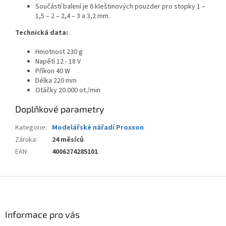
Součástí balení je 6 kleštinových pouzder pro stopky 1 –
1,5 – 2 – 2,4 – 3 a 3,2 mm.
Technická data:
Hmotnost 230 g
Napětí 12 - 18 V
Příkon 40 W
Délka 220 mm
Otáčky 20.000 ot./min
Doplňkové parametry
Kategorie
:
Modelářské nářadí Proxxon
Záruka
:
24 měsíců
EAN
:
4006274285101
Z
á
p
a
Informace pro vás
t