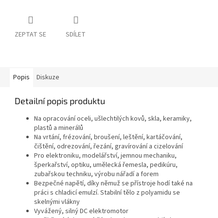
ZEPTAT SE
SDÍLET
Popis
Diskuze
Detailní popis produktu
Na opracování oceli, ušlechtilých kovů, skla, keramiky,
plastů a minerálů
Na vrtání, frézování, broušení, leštění, kartáčování,
čištění, odrezování, řezání, gravírování a cizelování
Pro elektroniku, modelářství, jemnou mechaniku,
šperkařství, optiku, umělecká řemesla, pedikúru,
zubařskou techniku, výrobu nářadí a forem
Bezpečné napětí, díky němuž se přístroje hodí také na
práci s chladicí emulzí. Stabilní tělo z polyamidu se
skelnými vlákny
Vyvážený, silný DC elektromotor