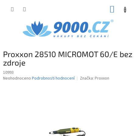
Přejít
NÁKUP
na
obsah
KOŠÍK
Proxxon 28510 MICROMOT 60/E bez
zdroje
10993
Průměrné
Neohodnoceno
Podrobnosti hodnocení
Značka:
Proxxon
hodnocení
produktu
je
0,0
z
5
hvězdiček.