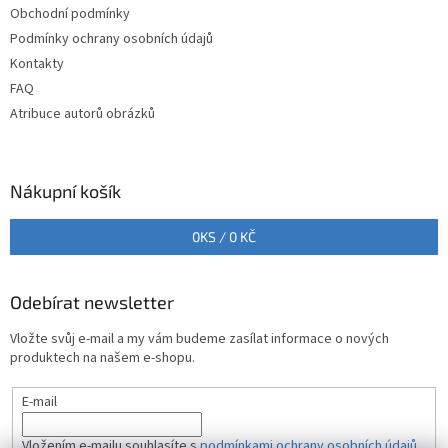
Obchodní podmínky
í
Podmínky ochrany osobních údajů
Kontakty
FAQ
Atribuce autorů obrázků
Nákupní košík
0
KS /
0 KČ
Odebírat newsletter
Vložte svůj e-mail a my vám budeme zasílat informace o nových
produktech na našem e-shopu.
E-mail
Vložením e-mailu souhlasíte s
podmínkami ochrany osobních údajů