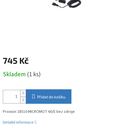
745 Kč
Měrná
Skladem
(1 ks)
cena:
Přidat do košíku
Proxxon 28510 MICROMOT 60/E bez zdroje
Detailní informace