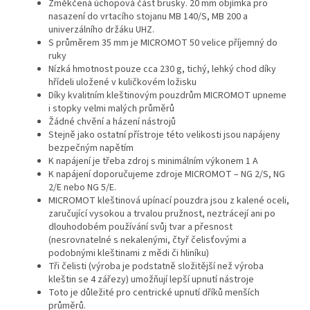
Změkčená úchopová část brusky. 20 mm objímka pro
nasazení do vrtacího stojanu MB 140/S, MB 200 a
univerzálního držáku UHZ.
S průměrem 35 mm je MICROMOT 50 velice příjemný do
ruky
Nízká hmotnost pouze cca 230 g, tichý, lehký chod díky
hřídeli uložené v kuličkovém ložisku
Díky kvalitním kleštinovým pouzdrům MICROMOT upneme
i stopky velmi malých průměrů
Žádné chvění a házení nástrojů
Stejně jako ostatní přístroje této velikosti jsou napájeny
bezpečným napětím
K napájení je třeba zdroj s minimálním výkonem 1 A
K napájení doporučujeme zdroje MICROMOT – NG 2/S, NG
2/E nebo NG 5/E.
MICROMOT kleštinová upínací pouzdra jsou z kalené oceli,
zaručující vysokou a trvalou pružnost, neztrácejí ani po
dlouhodobém používání svůj tvar a přesnost
(nesrovnatelné s nekalenými, čtyř čelisťovými a
podobnými kleštinami z mědi či hliníku)
Tři čelisti (výroba je podstatně složitější než výroba
kleštin se 4 zářezy) umožňují lepší upnutí nástroje
Toto je důležité pro centrické upnutí dříků menších
průměrů.