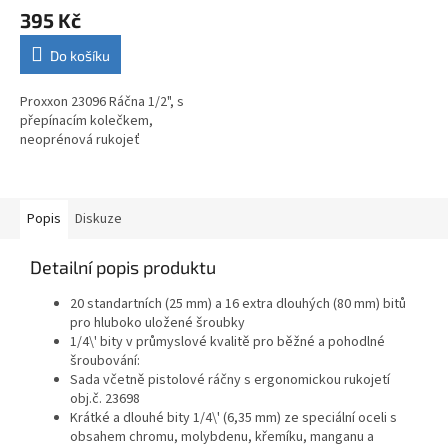
395 Kč
Do košíku
Proxxon 23096 Ráčna 1/2", s
přepínacím kolečkem,
neoprénová rukojeť
Popis
Diskuze
Detailní popis produktu
20 standartních (25 mm) a 16 extra dlouhých (80 mm) bitů
pro hluboko uložené šroubky
1/4\' bity v průmyslové kvalitě pro běžné a pohodlné
šroubování:
Sada včetně pistolové ráčny s ergonomickou rukojetí
obj.č. 23698
Krátké a dlouhé bity 1/4\' (6,35 mm) ze speciální oceli s
obsahem chromu, molybdenu, křemíku, manganu a