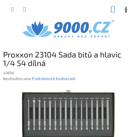
Přejít
NÁKUP
na
obsah
KOŠÍK
Proxxon 23104 Sada bitů a hlavic
1/4 54 dílná
10856
Průměrné
Neohodnoceno
Podrobnosti hodnocení
hodnocení
produktu
je
0,0
z
5
hvězdiček.