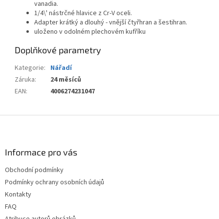
vanadia.
1/4\' nástrčné hlavice z Cr-V oceli.
Adapter krátký a dlouhý - vnější čtyřhran a šestihran.
uloženo v odolném plechovém kufříku
Doplňkové parametry
Kategorie
:
Nářadí
Záruka
:
24 měsíců
EAN
:
4006274231047
Z
á
p
a
Informace pro vás
t
Obchodní podmínky
í
Podmínky ochrany osobních údajů
Kontakty
FAQ
Atribuce autorů obrázků