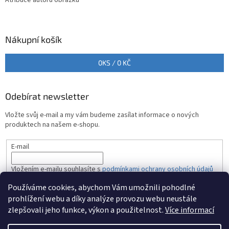
Nákupní košík
0
KS /
0 KČ
Odebírat newsletter
Vložte svůj e-mail a my vám budeme zasílat informace o nových
produktech na našem e-shopu.
E-mail
Vložením e-mailu souhlasíte s
podmínkami ochrany osobních údajů
Používáme cookies, abychom Vám umožnili pohodlné
PŘIHLÁSIT SE
prohlížení webu a díky analýze provozu webu neustále
zlepšovali jeho funkce, výkon a použitelnost.
Více informací