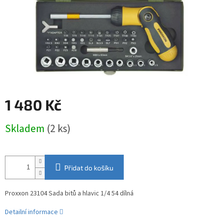
1 480 Kč
Měrná
Skladem
(2 ks)
cena:
Přidat do košíku
Proxxon 23104 Sada bitů a hlavic 1/4 54 dílná
Detailní informace