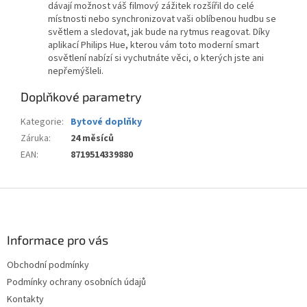
dávají možnost váš filmový zážitek rozšířil do celé
místnosti nebo synchronizovat vaši oblíbenou hudbu se
světlem a sledovat, jak bude na rytmus reagovat. Díky
aplikací Philips Hue, kterou vám toto moderní smart
osvětlení nabízí si vychutnáte věci, o kterých jste ani
nepřemýšleli.
Doplňkové parametry
Kategorie
:
Bytové doplňky
Záruka
:
24 měsíců
EAN
:
8719514339880
Z
á
p
a
Informace pro vás
t
Obchodní podmínky
í
Podmínky ochrany osobních údajů
Kontakty