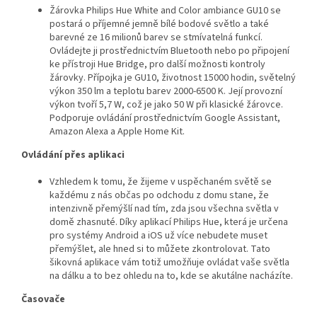
Žárovka Philips Hue White and Color ambiance GU10 se
postará o příjemné jemně bílé bodové světlo a také
barevné ze 16 milionů barev se stmívatelná funkcí.
Ovládejte ji prostřednictvím Bluetooth nebo po připojení
ke přístroji Hue Bridge, pro další možnosti kontroly
žárovky. Přípojka je GU10, životnost 15000 hodin, světelný
výkon 350 lm a teplotu barev 2000-6500 K. Její provozní
výkon tvoří 5,7 W, což je jako 50 W při klasické žárovce.
Podporuje ovládání prostřednictvím Google Assistant,
Amazon Alexa a Apple Home Kit.
Ovládání přes aplikaci
Vzhledem k tomu, že žijeme v uspěchaném světě se
každému z nás občas po odchodu z domu stane, že
intenzivně přemýšlí nad tím, zda jsou všechna světla v
domě zhasnuté. Díky aplikací Philips Hue, která je určena
pro systémy Android a iOS už více nebudete muset
přemýšlet, ale hned si to můžete zkontrolovat. Tato
šikovná aplikace vám totiž umožňuje ovládat vaše světla
na dálku a to bez ohledu na to, kde se akutálne nacházíte.
Časovače