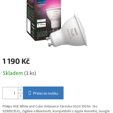
1 190 Kč
Měrná
Skladem
(1 ks)
cena:
Přidat do košíku
Philips HUE White and Color Ambiance žárovka GU10 350 lm 1
ks
9290019531, ZigBee a Bluetooth, kompatibilní s Apple HomeKit, Google