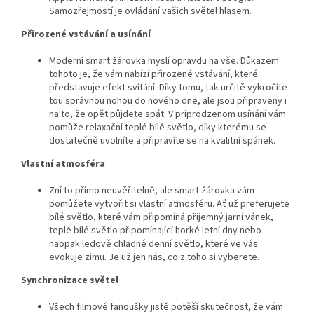
Samozřejmostí je ovládání vašich světel hlasem.
Přirozené vstávání a usínání
Moderní smart žárovka myslí opravdu na vše. Důkazem
tohoto je, že vám nabízí přirozené vstávání, které
představuje efekt svítání. Díky tomu, tak určitě vykročíte
tou správnou nohou do nového dne, ale jsou připraveny i
na to, že opět půjdete spát. V priprodzenom usínání vám
pomůže relaxační teplé bílé světlo, díky kterému se
dostatečně uvolníte a připravíte se na kvalitní spánek.
Vlastní atmosféra
Zní to přímo neuvěřitelně, ale smart žárovka vám
pomůžete vytvořit si vlastní atmosféru. Ať už preferujete
bílé světlo, které vám připomíná příjemný jarní vánek,
teplé bílé světlo připomínající horké letní dny nebo
naopak ledově chladné denní světlo, které ve vás
evokuje zimu. Je už jen nás, co z toho si vyberete.
Synchronizace světel
Všech filmové fanoušky jistě potěší skutečnost, že vám