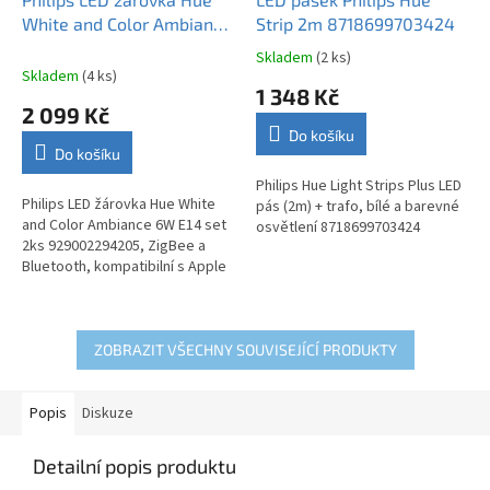
A
White and Color Ambiance
Strip 2m 8718699703424
R
M
6W E14 set 2ks
A
Skladem
(2 ks)
Průměrné
929002294205
Skladem
(4 ks)
hodnocení
1 348 Kč
produktu
2 099 Kč
je
Do košíku
3,6
Do košíku
z
5
Philips Hue Light Strips Plus LED
Philips LED žárovka Hue White
hvězdiček.
pás (2m) + trafo, bílé a barevné
and Color Ambiance 6W E14 set
osvětlení 8718699703424
2ks 929002294205, ZigBee a
Bluetooth, kompatibilní s Apple
HomeKit, Google Assistant,
Amazon Alexa, aplikace v...
ZOBRAZIT VŠECHNY SOUVISEJÍCÍ PRODUKTY
Popis
Diskuze
Detailní popis produktu