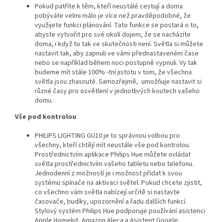
Pokud patříte k těm, kteří neustálé cestují a doma
pobýváte velmi málo je více než pravděpodobné, že
využijete funkci plánování. Tato funkce se postará o to,
abyste vytvořit pro své okolí dojem, že se nacházíte
doma, i když to tak ve skutečnosti není. Světla si můžete
nastavit tak, aby zapnuli ve vámi přednastaveném čase
nebo se například během noci postupně vypnuli. Vy tak
budeme mít stále 100% -tní jistotu v tom, že všechna
světla jsou zhasnuté. Samozřejmě, umožňuje nastavit si
různé časy pro osvětlení v jednotlivých koutech vašeho
domu.
Vše pod kontrolou
PHILIPS LIGHTING GU10 je to správnou volbou pro
všechny, kteří chtějí mít neustále vše pod kontrolou.
Prostřednictvím aplikace Philips Hue můžete ovládat
světla prostřednictvím vašeho tabletu nebo telefonu.
Jednodenní z možností je i možnost přidat k svou
systému spínače na aktivaci světel. Pokud chcete zjistit,
co všechno vám světla nabízejí určitě si nastavte
časovače, budíky, upozornění a řadu dalších funkcí.
Stylový systém Philips Hue podporuje používání asistenci
Apple Homekit, Amazon Aleca a Asistent Google.