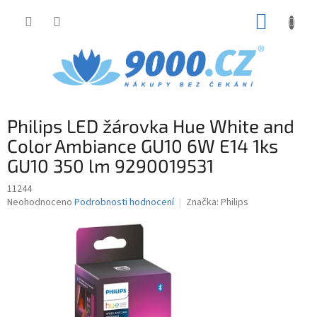
Přejít
NÁKUP
na
obsah
KOŠÍK
Philips LED žárovka Hue White and
Color Ambiance GU10 6W E14 1ks
GU10 350 lm 9290019531
11244
Průměrné
Neohodnoceno
Podrobnosti hodnocení
Značka:
Philips
hodnocení
produktu
je
0,0
z
5
hvězdiček.