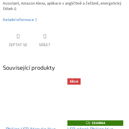
Assistant, Amazon Alexa, aplikace v angličtině a češtině, energetický
štítek G
Detailní informace
ZEPTAT SE
SDÍLET
Související produkty
Akce
ZDARMA
Z
D
Philips LED žárovka Hue
LED pásek Philips Hue