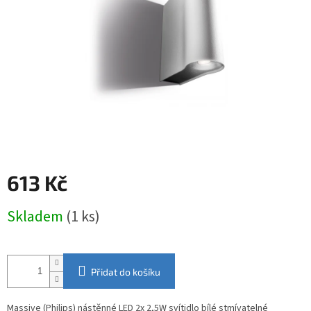
613 Kč
Měrná
Skladem
(1 ks)
cena:
Přidat do košíku
Massive (Philips) nástěnné LED 2x 2,5W svítidlo bílé stmívatelné