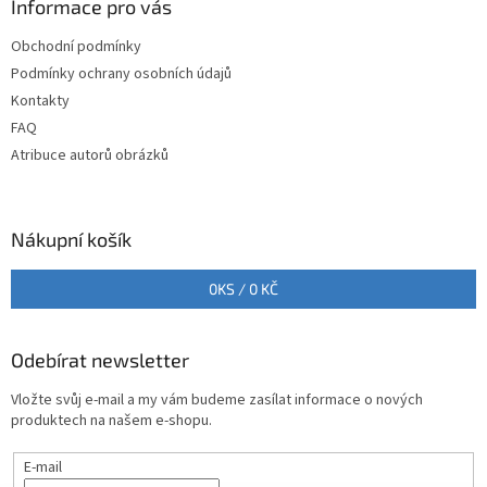
a
Informace pro vás
t
Obchodní podmínky
í
Podmínky ochrany osobních údajů
Kontakty
FAQ
Atribuce autorů obrázků
Nákupní košík
0
KS /
0 KČ
Odebírat newsletter
Vložte svůj e-mail a my vám budeme zasílat informace o nových
produktech na našem e-shopu.
E-mail