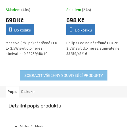
svítidlo nerez stmívatelné
stmívatelné 33259/48/16
33259/48/10
Skladem
(4 ks)
Skladem
(2 ks)
698 Kč
698 Kč
Do košíku
Do košíku
Massive (Philips) nástěnné LED
Philips Ledino nástěnné LED 2x
2x 2,5W svítidlo nerez
2,5W svítidlo nerez stmívatelné
stmívatelné 33259/48/10
33259/48/16
ZOBRAZIT VŠECHNY SOUVISEJÍCÍ PRODUKTY
Popis
Diskuze
Detailní popis produktu
Materiál: hliník