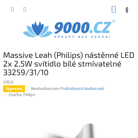
Přejít
NÁKUP
na
obsah
KOŠÍK
Massive Leah (Philips) nástěnné LED
2x 2,5W svítidlo bílé stmívatelné
33259/31/10
10521
Průměrné
Neohodnoceno
Podrobnosti hodnocení
Výprodej
hodnocení
Značka:
Philips
produktu
je
0,0
z
5
hvězdiček.