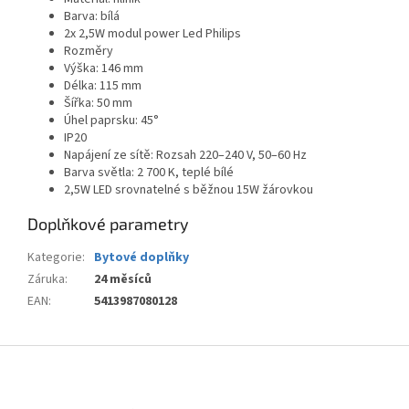
Barva: bílá
2x 2,5W modul power Led Philips
Rozměry
Výška: 146 mm
Délka: 115 mm
Šířka: 50 mm
Úhel paprsku: 45°
IP20
Napájení ze sítě: Rozsah 220–240 V, 50–60 Hz
Barva světla: 2 700 K, teplé bílé
2,5W LED srovnatelné s běžnou 15W žárovkou
Doplňkové parametry
Kategorie
:
Bytové doplňky
Záruka
:
24 měsíců
EAN
:
5413987080128
Z
á
p