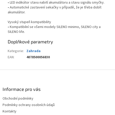
• LED indikátor stavu nabití akumulátoru a stavu signálu smyčky.
• Automatické zastavení sekačky v případě, že je třeba dobít
akumulátor.
Vysoký stupeň kompatibility
• Kompatibilní se všemi modely SILENO minimo, SILENO city a
SILENO life.
Doplňkové parametry
Kategorie
:
Zahrada
EAN
:
4078500056830
Z
á
p
a
Informace pro vás
t
Obchodní podmínky
í
Podmínky ochrany osobních údajů
Kontakty