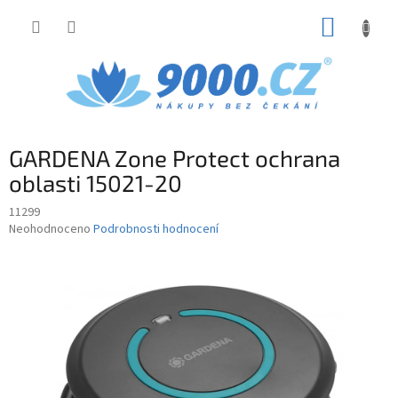
Přejít
NÁKUP
na
obsah
KOŠÍK
GARDENA Zone Protect ochrana
oblasti 15021-20
11299
Průměrné
Neohodnoceno
Podrobnosti hodnocení
hodnocení
produktu
je
0,0
z
5
hvězdiček.