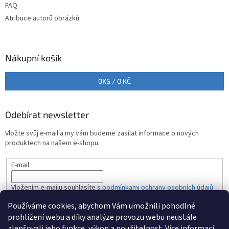
FAQ
Atribuce autorů obrázků
Nákupní košík
0
KS /
0 KČ
Odebírat newsletter
Vložte svůj e-mail a my vám budeme zasílat informace o nových
produktech na našem e-shopu.
E-mail
Vložením e-mailu souhlasíte s
podmínkami ochrany osobních údajů
Používáme cookies, abychom Vám umožnili pohodlné
PŘIHLÁSIT SE
prohlížení webu a díky analýze provozu webu neustále
zlepšovali jeho funkce, výkon a použitelnost.
Více informací