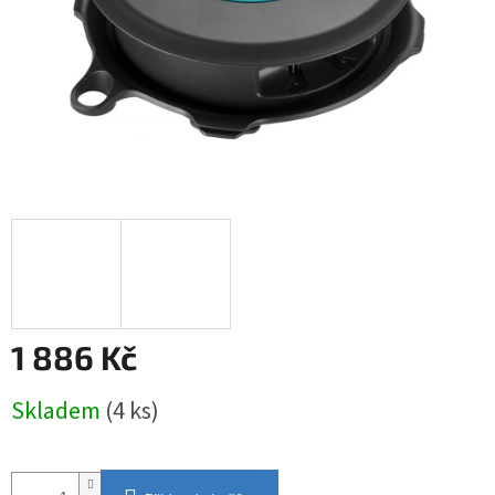
1 886 Kč
Měrná
Skladem
(4 ks)
cena: