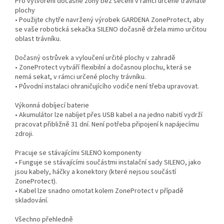
Pro vytvoření dočasné zóny bez sečení v rámci určené travnaté
plochy
• Použijte chytře navržený výrobek GARDENA ZoneProtect, aby
se vaše robotická sekačka SILENO dočasně držela mimo určitou
oblast trávníku.
Dočasný ostrůvek a vyloučení určité plochy v zahradě
• ZoneProtect vytváří flexibilní a dočasnou plochu, která se
nemá sekat, v rámci určené plochy trávníku.
• Původní instalaci ohraničujícího vodiče není třeba upravovat.
Výkonná dobíjecí baterie
• Akumulátor lze nabíjet přes USB kabel a na jedno nabití vydrží
pracovat přibližně 31 dní. Není potřeba připojení k napájecímu
zdroji.
Pracuje se stávajícími SILENO komponenty
• Funguje se stávajícími součástmi instalační sady SILENO, jako
jsou kabely, háčky a konektory (které nejsou součástí
ZoneProtect).
• Kabel lze snadno omotat kolem ZoneProtect v případě
skladování.
Všechno přehledně