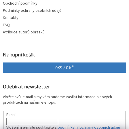
Obchodní podmínky
í
Podmínky ochrany osobních údajů
Kontakty
FAQ
Atribuce autorů obrázků
Nákupní košík
0
KS /
0 KČ
Odebírat newsletter
Vložte svůj e-mail a my vám budeme zasílat informace o nových
produktech na našem e-shopu.
E-mail
Vložením e-mailu souhlasíte s
podmínkami ochrany osobních údajů