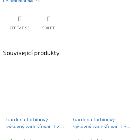
Detailní informace
ZEPTAT SE
SDÍLET
Související produkty
Gardena turbínový
Gardena turbínový
výsuvný zadešťovač T 200
výsuvný zadešťovač T 380
8203-29
8205-29