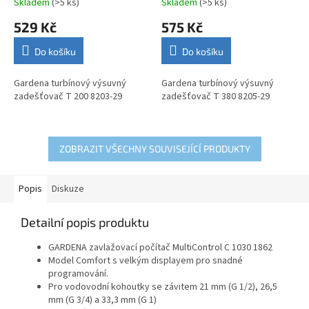
Skladem
(>5 ks)
Skladem
(>5 ks)
529 Kč
575 Kč
Do košíku
Do košíku
Gardena turbínový výsuvný
Gardena turbínový výsuvný
zadešťovač T 200 8203-29
zadešťovač T 380 8205-29
ZOBRAZIT VŠECHNY SOUVISEJÍCÍ PRODUKTY
Popis
Diskuze
Detailní popis produktu
GARDENA zavlažovací počítač MultiControl C 1030 1862
Model Comfort s velkým displayem pro snadné
programování.
Pro vodovodní kohoutky se závitem 21 mm (G 1/2), 26,5
mm (G 3/4) a 33,3 mm (G 1)