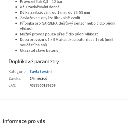
Provozní tlak 0,5 – 12 bar
Až 3 zavlažování denně.
Délka zavlažování: od 1 min. do 7 h 59 min
Zavlažovací dny lze libovolně zvolit
Přípojka pro GARDENA dešťový senzor nebo čidlo půdní
vlhkosti
Možný provoz pouze přes čidlo půdní vlhkosti
Doba provozu s 1 x 9 V alkalickou baterií cca 1 rok (není
součástí balení)
Ukazatel stavu baterie
Doplňkové parametry
Kategorie
:
Zavlažování
Záruka
:
24 měsíců
EAN
:
4078500186209
Z
á
p
a
Informace pro vás
t