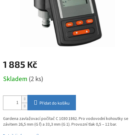
1 885 Kč
Měrná
Skladem
(2 ks)
cena:
Přidat do košíku
Gardena zavlažovací počítač C 1030 1862. Pro vodovodní kohoutky se
závitem 26,5 mm (G ľ) a 33,3 mm (G 1). Provozní tlak 0,5 – 12 bar.