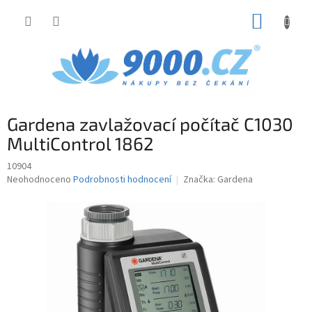
Přejít
NÁKUP
na
obsah
KOŠÍK
Gardena zavlažovací počítač C1030
MultiControl 1862
10904
Průměrné
Neohodnoceno
Podrobnosti hodnocení
Značka:
Gardena
hodnocení
produktu
je
0,0
z
5
hvězdiček.