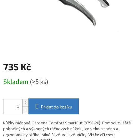
735 Kč
Měrná
Skladem
(>5 ks)
cena:
Přidat do košíku
Nůžky ráčnové Gardena Comfort SmartCut (8798-20). Pomocí zvláště
pohodlných a výkonných ráčnových nůžek, lze velmi snadno a
ergonomicky stříhat silnější větve a větvičky.
Vítěz dTestu