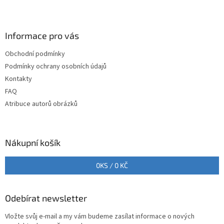
Z
á
p
a
Informace pro vás
t
Obchodní podmínky
í
Podmínky ochrany osobních údajů
Kontakty
FAQ
Atribuce autorů obrázků
Nákupní košík
0
KS /
0 KČ
Odebírat newsletter
Vložte svůj e-mail a my vám budeme zasílat informace o nových