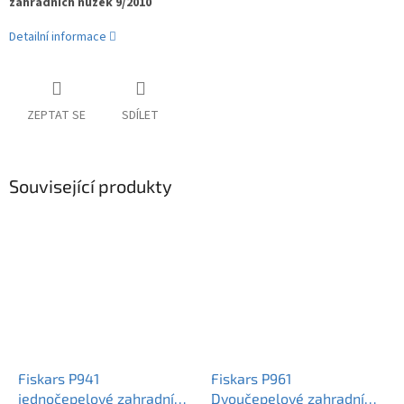
zahradních nůžek 9/2010
Detailní informace
ZEPTAT SE
SDÍLET
Související produkty
Fiskars P941
Fiskars P961
jednočepelové zahradní
Dvoučepelové zahradní