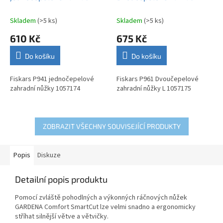
nůžky 1057174
nůžky L 1057175
Skladem
(>5 ks)
Skladem
(>5 ks)
610 Kč
675 Kč
Do košíku
Do košíku
Fiskars P941 jednočepelové
Fiskars P961 Dvoučepelové
zahradní nůžky 1057174
zahradní nůžky L 1057175
ZOBRAZIT VŠECHNY SOUVISEJÍCÍ PRODUKTY
Popis
Diskuze
Detailní popis produktu
Pomocí zvláště pohodlných a výkonných ráčnových nůžek
GARDENA Comfort SmartCut lze velmi snadno a ergonomicky
stříhat silnější větve a větvičky.