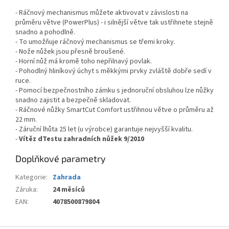
- Ráčnový mechanismus můžete aktivovat v závislosti na
průměru větve (PowerPlus) - i silnější větve tak ustřihnete stejně
snadno a pohodlně.
- To umožňuje ráčnový mechanismus se třemi kroky.
- Nože nůžek jsou přesně broušené.
- Horní nůž má kromě toho nepřilnavý povlak.
- Pohodlný hliníkový úchyt s měkkými prvky zvláště dobře sedí v
ruce.
- Pomocí bezpečnostního zámku s jednoruční obsluhou lze nůžky
snadno zajistit a bezpečně skladovat.
- Ráčnové nůžky SmartCut Comfort ustřihnou větve o průměru až
22 mm.
- Záruční lhůta 25 let (u výrobce) garantuje nejvyšší kvalitu.
-
Vítěz dTestu zahradních nůžek 9/2010
Doplňkové parametry
Kategorie
:
Zahrada
Záruka
:
24 měsíců
EAN
:
4078500879804