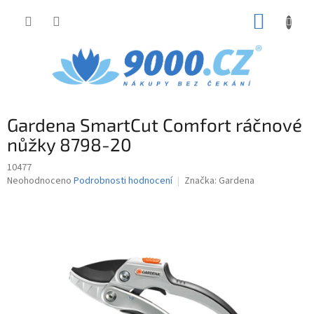
Přejít
NÁKUP
na
obsah
KOŠÍK
Gardena SmartCut Comfort ráčnové
nůžky 8798-20
10477
Průměrné
Neohodnoceno
Podrobnosti hodnocení
Značka:
Gardena
hodnocení
produktu
je
0,0
z
5
hvězdiček.